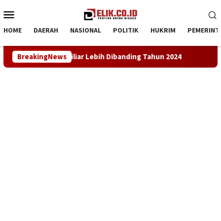
Loncat
Menu
ke
Mobile
konten
HOME
DAERAH
NASIONAL
POLITIK
HUKRIM
PEMERINT
banding Tahun 2024
BreakingNews
LKBH LPKSM Satria Desak Kejari Kar