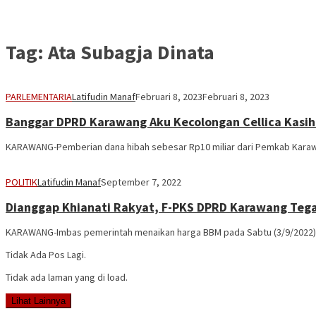
Tag:
Ata Subagja Dinata
PARLEMENTARIA
Latifudin Manaf
Februari 8, 2023
Februari 8, 2023
Banggar DPRD Karawang Aku Kecolongan Cellica Kasih 
KARAWANG-Pemberian dana hibah sebesar Rp10 miliar dari Pemkab Karaw
POLITIK
Latifudin Manaf
September 7, 2022
Dianggap Khianati Rakyat, F-PKS DPRD Karawang Teg
KARAWANG-Imbas pemerintah menaikan harga BBM pada Sabtu (3/9/2022) 
Tidak Ada Pos Lagi.
Tidak ada laman yang di load.
Lihat Lainnya