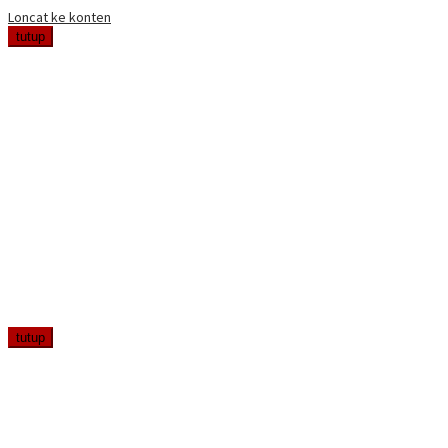
Loncat ke konten
tutup
tutup