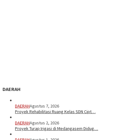
DAERAH
DAERAH
Agustus 7, 2026
Proyek Rehabilitasi Ruang Kelas SDN Cipt…
DAERAH
Agustus 2, 2026
Proyek Turap Irigasi di Medangasem Didug…
DAERAH
Agustus 1, 2026