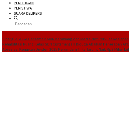
PENDIDIKAN
PERISTIWA
SUARA DELIKERS
BreakingNews
Sinergi ASOKA Bersama KADIN Karawang dan Metra-Net Perkuat Kesiapan 
Rehabilitasi Ruang Kelas SDN Ciptamarga II Diduga Abaikan Penerapan AP
Apresiasi Kenaikan Dividen 2025 Perumdam Tirta Tarum, Naik Rp3 Miliar Le