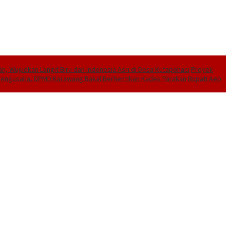
, Wujudkan Langit Biru dan Indonesia Asri di Desa Kutapohaci
Proyek
e Pengusaha, DPMD Karawang Bakal Berhentikan Kades Parakan
Bupati Aep