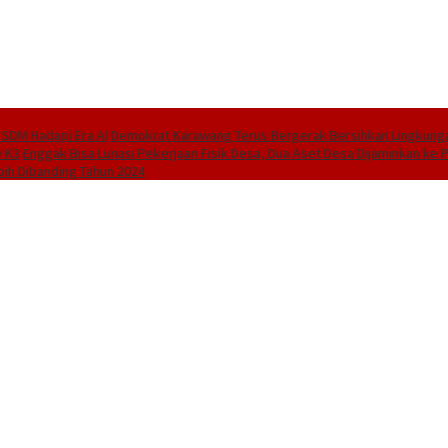
SDM Hadapi Era AI
Demokrat Karawang Terus Bergerak Bersihkan Lingkungan
D K3
Enggak Bisa Lunasi Pekerjaan Fisik Desa, Dua Aset Desa Dijaminkan k
bih Dibanding Tahun 2024