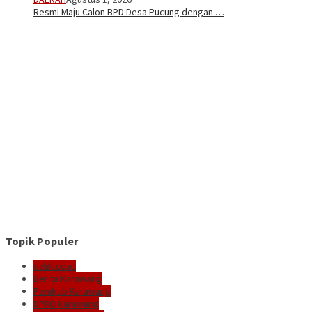
Resmi Maju Calon BPD Desa Pucung dengan …
Topik Populer
delik.co.id
Berita Karawang
Pemkab Karawang
DPRD Karawang