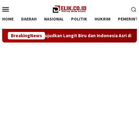
Loncat
Menu
ke
Mobile
konten
HOME
DAERAH
NASIONAL
POLITIK
HUKRIM
PEMERINT
ingkungan, Wujudkan Langit Biru dan Indonesia Asri di Desa Ku
BreakingNews