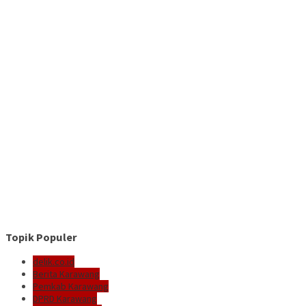
Topik Populer
delik.co.id
Berita Karawang
Pemkab Karawang
DPRD Karawang