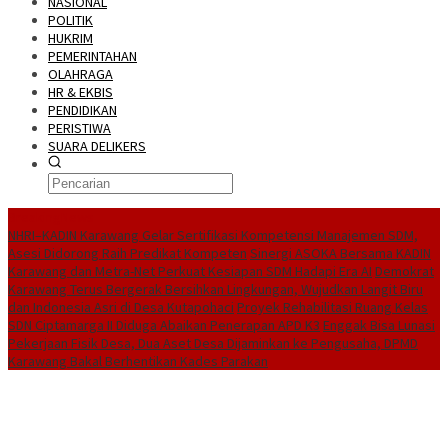
NASIONAL
POLITIK
HUKRIM
PEMERINTAHAN
OLAHRAGA
HR & EKBIS
PENDIDIKAN
PERISTIWA
SUARA DELIKERS
BreakingNews
NHRI–KADIN Karawang Gelar Sertifikasi Kompetensi Manajemen SDM,
Asesi Didorong Raih Predikat Kompeten
Sinergi ASOKA Bersama KADIN
Karawang dan Metra-Net Perkuat Kesiapan SDM Hadapi Era AI
Demokrat
Karawang Terus Bergerak Bersihkan Lingkungan, Wujudkan Langit Biru
dan Indonesia Asri di Desa Kutapohaci
Proyek Rehabilitasi Ruang Kelas
SDN Ciptamarga II Diduga Abaikan Penerapan APD K3
Enggak Bisa Lunasi
Pekerjaan Fisik Desa, Dua Aset Desa Dijaminkan ke Pengusaha, DPMD
Karawang Bakal Berhentikan Kades Parakan