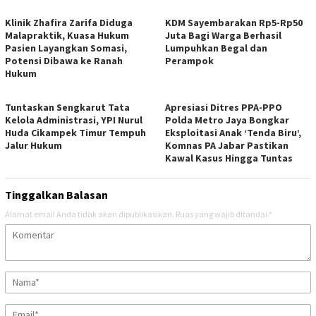
Klinik Zhafira Zarifa Diduga
KDM Sayembarakan Rp5-Rp50
Malapraktik, Kuasa Hukum
Juta Bagi Warga Berhasil
Pasien Layangkan Somasi,
Lumpuhkan Begal dan
Potensi Dibawa ke Ranah
Perampok
Hukum
Tuntaskan Sengkarut Tata
Apresiasi Ditres PPA-PPO
Kelola Administrasi, YPI Nurul
Polda Metro Jaya Bongkar
Huda Cikampek Timur Tempuh
Eksploitasi Anak ‘Tenda Biru’,
Jalur Hukum
Komnas PA Jabar Pastikan
Kawal Kasus Hingga Tuntas
Tinggalkan Balasan
Alamat email Anda tidak akan dipublikasikan.
Ruas yang wajib ditandai
*