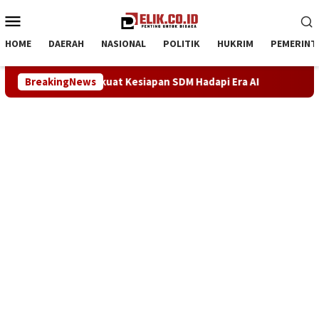
Loncat
Menu
ke
Mobile
konten
HOME
DAERAH
NASIONAL
POLITIK
HUKRIM
PEMERINT
a-Net Perkuat Kesiapan SDM Hadapi Era AI
BreakingNews
Demokrat Kar