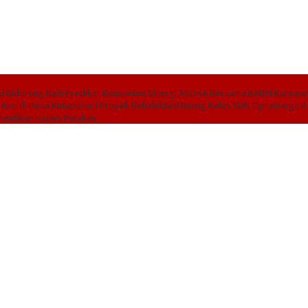
i Didorong Raih Predikat Kompeten
Sinergi ASOKA Bersama KADIN Karawang
 Asri di Desa Kutapohaci
Proyek Rehabilitasi Ruang Kelas SDN Ciptamarga I
hentikan Kades Parakan