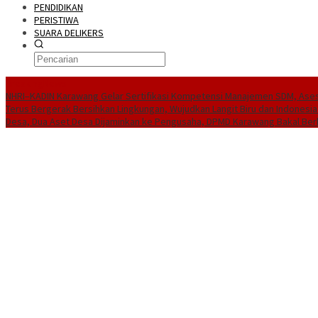
PENDIDIKAN
PERISTIWA
SUARA DELIKERS
BreakingNews
NHRI–KADIN Karawang Gelar Sertifikasi Kompetensi Manajemen SDM, Ases
Terus Bergerak Bersihkan Lingkungan, Wujudkan Langit Biru dan Indonesia
Desa, Dua Aset Desa Dijaminkan ke Pengusaha, DPMD Karawang Bakal Ber