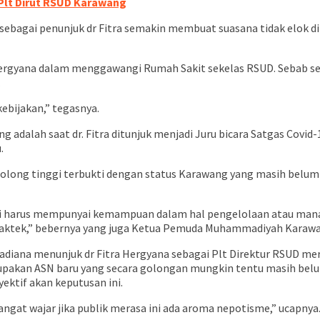
 Plt Dirut RSUD Karawang
ebagai penunjuk dr Fitra semakin membuat suasana tidak elok dil
Hergyana dalam menggawangi Rumah Sakit sekelas RSUD. Sebab se
.
ebijakan,” tegasnya.
g adalah saat dr. Fitra ditunjuk menjadi Juru bicara Satgas Cov
.
olong tinggi terbukti dengan status Karawang yang masih belum be
api harus mempunyai kemampuan dalam hal pengelolaan atau manaje
aktek,” bebernya yang juga Ketua Pemuda Muhammadiyah Karawan
adiana menunjuk dr Fitra Hergyana sebagai Plt Direktur RSUD mer
erupakan ASN baru yang secara golongan mungkin tentu masih belum 
ektif akan keputusan ini.
gat wajar jika publik merasa ini ada aroma nepotisme,” ucapnya