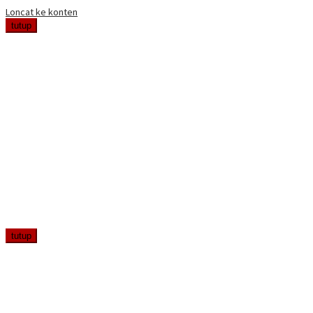
Loncat ke konten
tutup
tutup