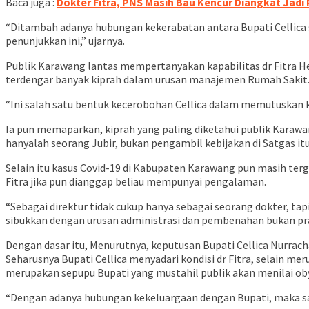
Baca juga :
Dokter Fitra, PNS Masih Bau Kencur Diangkat Jadi
“Ditambah adanya hubungan kekerabatan antara Bupati Cellica s
penunjukkan ini,” ujarnya.
Publik Karawang lantas mempertanyakan kapabilitas dr Fitra 
terdengar banyak kiprah dalam urusan manajemen Rumah Sakit
“Ini salah satu bentuk kecerobohan Cellica dalam memutuskan k
Ia pun memaparkan, kiprah yang paling diketahui publik Karawan
hanyalah seorang Jubir, bukan pengambil kebijakan di Satgas itu
Selain itu kasus Covid-19 di Kabupaten Karawang pun masih terg
Fitra jika pun dianggap beliau mempunyai pengalaman.
“Sebagai direktur tidak cukup hanya sebagai seorang dokter, t
sibukkan dengan urusan administrasi dan pembenahan bukan pr
Dengan dasar itu, Menurutnya, keputusan Bupati Cellica Nurrach
Seharusnya Bupati Cellica menyadari kondisi dr Fitra, selain m
merupakan sepupu Bupati yang mustahil publik akan menilai oby
“Dengan adanya hubungan kekeluargaan dengan Bupati, maka san