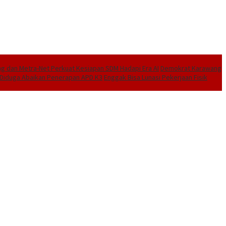
 dan Metra-Net Perkuat Kesiapan SDM Hadapi Era AI
Demokrat Karawang
I Diduga Abaikan Penerapan APD K3
Enggak Bisa Lunasi Pekerjaan Fisik