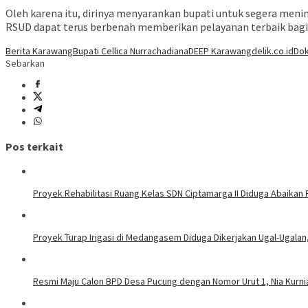
Oleh karena itu, dirinya menyarankan bupati untuk segera menin
RSUD dapat terus berbenah memberikan pelayanan terbaik bagi
Berita Karawang
Bupati Cellica Nurrachadiana
DEEP Karawang
delik.co.id
Dok
Sebarkan
Pos terkait
Proyek Rehabilitasi Ruang Kelas SDN Ciptamarga II Diduga Abaikan
Proyek Turap Irigasi di Medangasem Diduga Dikerjakan Ugal-Ugalan,
Resmi Maju Calon BPD Desa Pucung dengan Nomor Urut 1, Nia Kurni