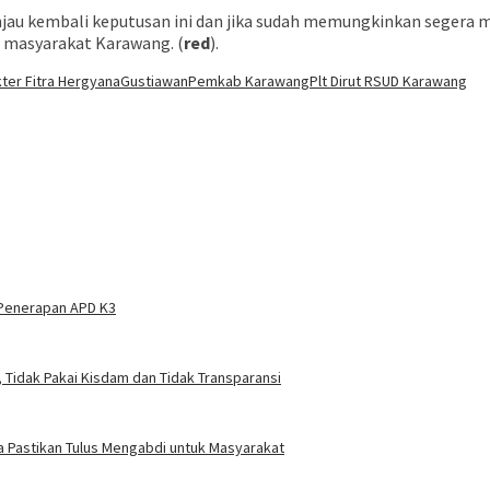
jau kembali keputusan ini dan jika sudah memungkinkan segera men
 masyarakat Karawang. (
red
).
ter Fitra Hergyana
Gustiawan
Pemkab Karawang
Plt Dirut RSUD Karawang
 Penerapan APD K3
 Tidak Pakai Kisdam dan Tidak Transparansi
a Pastikan Tulus Mengabdi untuk Masyarakat