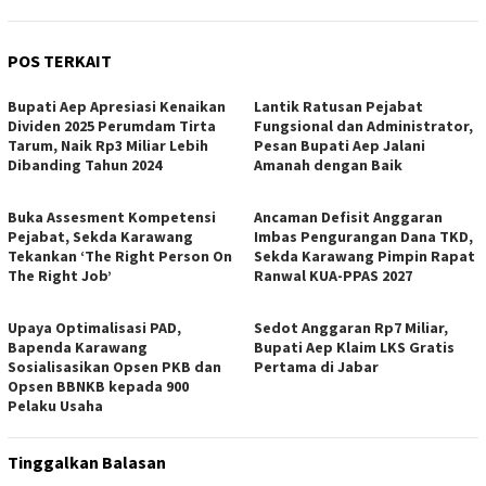
POS TERKAIT
Bupati Aep Apresiasi Kenaikan
Lantik Ratusan Pejabat
Dividen 2025 Perumdam Tirta
Fungsional dan Administrator,
Tarum, Naik Rp3 Miliar Lebih
Pesan Bupati Aep Jalani
Dibanding Tahun 2024
Amanah dengan Baik
Buka Assesment Kompetensi
Ancaman Defisit Anggaran
Pejabat, Sekda Karawang
Imbas Pengurangan Dana TKD,
Tekankan ‘The Right Person On
Sekda Karawang Pimpin Rapat
The Right Job’
Ranwal KUA-PPAS 2027
Upaya Optimalisasi PAD,
Sedot Anggaran Rp7 Miliar,
Bapenda Karawang
Bupati Aep Klaim LKS Gratis
Sosialisasikan Opsen PKB dan
Pertama di Jabar
Opsen BBNKB kepada 900
Pelaku Usaha
Tinggalkan Balasan