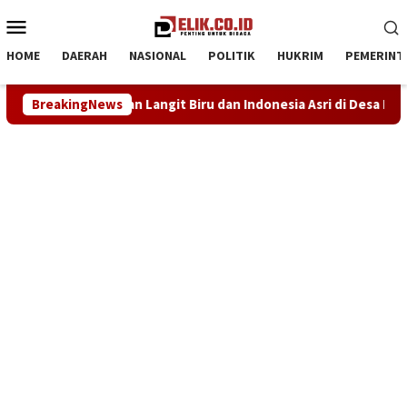
Loncat
Menu
ke
Mobile
konten
HOME
DAERAH
NASIONAL
POLITIK
HUKRIM
PEMERINT
, Wujudkan Langit Biru dan Indonesia Asri di Desa Kutapohaci
BreakingNews