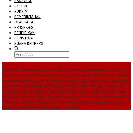
NASIONAL
POLITIK
HUKRIM
PEMERINTAHAN
OLAHRAGA
HR & EKBIS
PENDIDIKAN
PERISTIWA
SUARA DELIKERS
BreakingNews
NHRI–KADIN Karawang Gelar Sertifikasi Kompetensi Manajemen SDM,
Asesi Didorong Raih Predikat Kompeten
Sinergi ASOKA Bersama KADIN
Karawang dan Metra-Net Perkuat Kesiapan SDM Hadapi Era AI
Demokrat
Karawang Terus Bergerak Bersihkan Lingkungan, Wujudkan Langit Biru
dan Indonesia Asri di Desa Kutapohaci
Proyek Rehabilitasi Ruang Kelas
SDN Ciptamarga II Diduga Abaikan Penerapan APD K3
Enggak Bisa Lunasi
Pekerjaan Fisik Desa, Dua Aset Desa Dijaminkan ke Pengusaha, DPMD
Karawang Bakal Berhentikan Kades Parakan