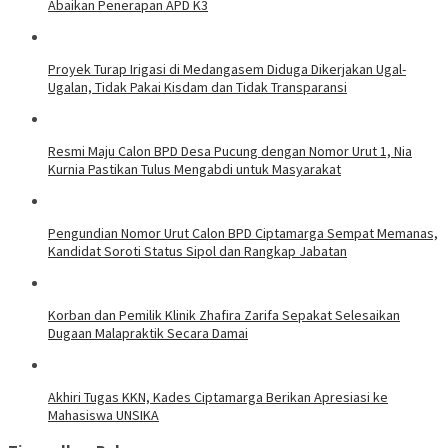
Abaikan Penerapan APD K3
Proyek Turap Irigasi di Medangasem Diduga Dikerjakan Ugal-
Ugalan, Tidak Pakai Kisdam dan Tidak Transparansi
Resmi Maju Calon BPD Desa Pucung dengan Nomor Urut 1, Nia
Kurnia Pastikan Tulus Mengabdi untuk Masyarakat
Pengundian Nomor Urut Calon BPD Ciptamarga Sempat Memanas,
Kandidat Soroti Status Sipol dan Rangkap Jabatan
Korban dan Pemilik Klinik Zhafira Zarifa Sepakat Selesaikan
Dugaan Malapraktik Secara Damai
Akhiri Tugas KKN, Kades Ciptamarga Berikan Apresiasi ke
Mahasiswa UNSIKA