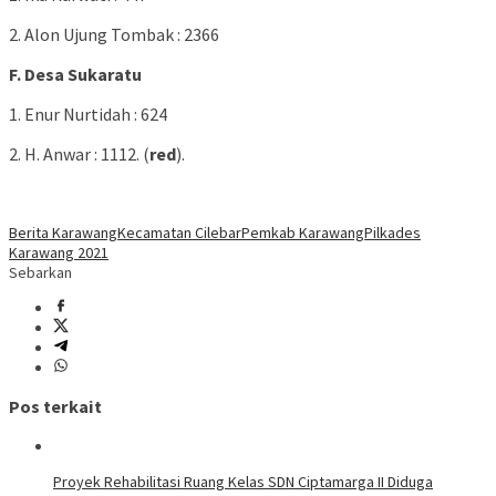
2. Alon Ujung Tombak : 2366
F. Desa Sukaratu
1. Enur Nurtidah : 624
2. H. Anwar : 1112. (
red
).
Berita Karawang
Kecamatan Cilebar
Pemkab Karawang
Pilkades
Karawang 2021
Sebarkan
Pos terkait
Proyek Rehabilitasi Ruang Kelas SDN Ciptamarga II Diduga