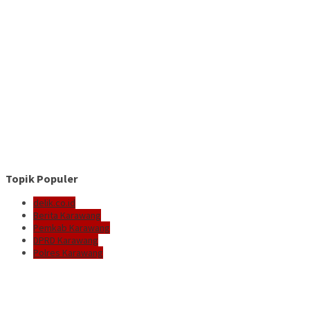
Topik Populer
delik.co.id
Berita Karawang
Pemkab Karawang
DPRD Karawang
Polres Karawang