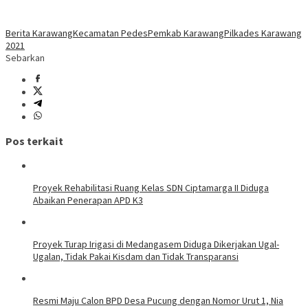
Berita Karawang
Kecamatan Pedes
Pemkab Karawang
Pilkades Karawang
2021
Sebarkan
Pos terkait
Proyek Rehabilitasi Ruang Kelas SDN Ciptamarga II Diduga
Abaikan Penerapan APD K3
Proyek Turap Irigasi di Medangasem Diduga Dikerjakan Ugal-
Ugalan, Tidak Pakai Kisdam dan Tidak Transparansi
Resmi Maju Calon BPD Desa Pucung dengan Nomor Urut 1, Nia