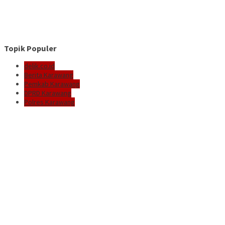
Topik Populer
delik.co.id
Berita Karawang
Pemkab Karawang
DPRD Karawang
Polres Karawang