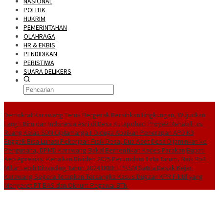
NASIONAL
POLITIK
HUKRIM
PEMERINTAHAN
OLAHRAGA
HR & EKBIS
PENDIDIKAN
PERISTIWA
SUARA DELIKERS
BreakingNews
Demokrat Karawang Terus Bergerak Bersihkan Lingkungan, Wujudkan
Langit Biru dan Indonesia Asri di Desa Kutapohaci
Proyek Rehabilitasi
Ruang Kelas SDN Ciptamarga II Diduga Abaikan Penerapan APD K3
Enggak Bisa Lunasi Pekerjaan Fisik Desa, Dua Aset Desa Dijaminkan ke
Pengusaha, DPMD Karawang Bakal Berhentikan Kades Parakan
Bupati
Aep Apresiasi Kenaikan Dividen 2025 Perumdam Tirta Tarum, Naik Rp3
Miliar Lebih Dibanding Tahun 2024
LKBH LPKSM Satria Desak Kejari
Karawang Segera Tetapkan Tersangka Kasus Dugaan KPR Fiktif yang
Menyeret PT BAS dan Oknum Pegawai BTN