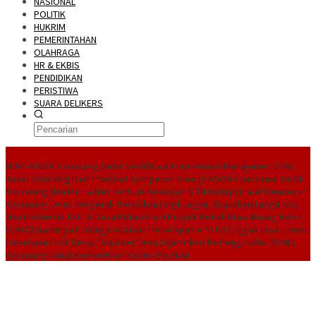
NASIONAL
POLITIK
HUKRIM
PEMERINTAHAN
OLAHRAGA
HR & EKBIS
PENDIDIKAN
PERISTIWA
SUARA DELIKERS
BreakingNews
NHRI–KADIN Karawang Gelar Sertifikasi Kompetensi Manajemen SDM,
Asesi Didorong Raih Predikat Kompeten
Sinergi ASOKA Bersama KADIN
Karawang dan Metra-Net Perkuat Kesiapan SDM Hadapi Era AI
Demokrat
Karawang Terus Bergerak Bersihkan Lingkungan, Wujudkan Langit Biru
dan Indonesia Asri di Desa Kutapohaci
Proyek Rehabilitasi Ruang Kelas
SDN Ciptamarga II Diduga Abaikan Penerapan APD K3
Enggak Bisa Lunasi
Pekerjaan Fisik Desa, Dua Aset Desa Dijaminkan ke Pengusaha, DPMD
Karawang Bakal Berhentikan Kades Parakan