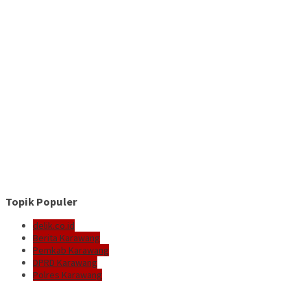
Topik Populer
delik.co.id
Berita Karawang
Pemkab Karawang
DPRD Karawang
Polres Karawang