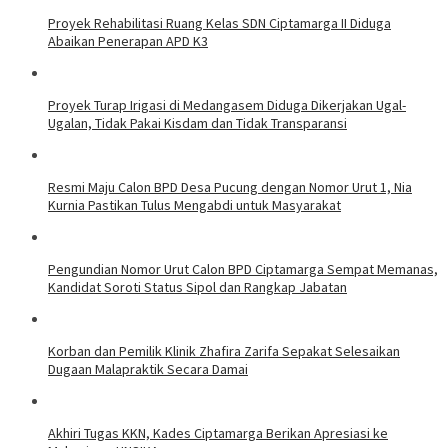
Proyek Rehabilitasi Ruang Kelas SDN Ciptamarga II Diduga
Abaikan Penerapan APD K3
Proyek Turap Irigasi di Medangasem Diduga Dikerjakan Ugal-
Ugalan, Tidak Pakai Kisdam dan Tidak Transparansi
Resmi Maju Calon BPD Desa Pucung dengan Nomor Urut 1, Nia
Kurnia Pastikan Tulus Mengabdi untuk Masyarakat
Pengundian Nomor Urut Calon BPD Ciptamarga Sempat Memanas,
Kandidat Soroti Status Sipol dan Rangkap Jabatan
Korban dan Pemilik Klinik Zhafira Zarifa Sepakat Selesaikan
Dugaan Malapraktik Secara Damai
Akhiri Tugas KKN, Kades Ciptamarga Berikan Apresiasi ke