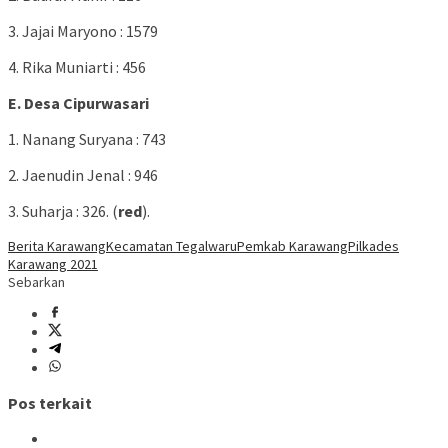
3. Jajai Maryono : 1579
4. Rika Muniarti : 456
E. Desa Cipurwasari
1. Nanang Suryana : 743
2. Jaenudin Jenal : 946
3. Suharja : 326. (
red
).
Berita Karawang
Kecamatan Tegalwaru
Pemkab Karawang
Pilkades
Karawang 2021
Sebarkan
Pos terkait