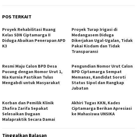
POS TERKAIT
Proyek Rehabilitasi Ruang
Proyek Turap Irigasi di
Kelas SDN Ciptamarga II
Medangasem Diduga
Diduga Abaikan Penerapan APD
Dikerjakan Ugal-Ugalan, Tidak
K3
Pakai Kisdam dan Tidak
Transparansi
Resmi Maju Calon BPD Desa
Pengundian Nomor Urut Calon
Pucung dengan Nomor Urut 1,
BPD Ciptamarga Sempat
Nia Kurnia Pastikan Tulus
Memanas, Kandidat Soroti
Mengabdi untuk Masyarakat
Status Sipol dan Rangkap
Jabatan
Korban dan Pemilik Klinik
Akhiri Tugas KKN, Kades
Zhafira Zarifa Sepakat
Ciptamarga Berikan Apresiasi
Selesaikan Dugaan
ke Mahasiswa UNSIKA
Malapraktik Secara Damai
Tinggalkan Balasan