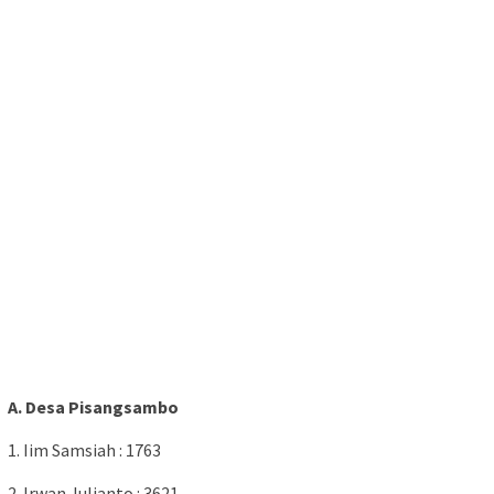
A. Desa Pisangsambo
1. Iim Samsiah : 1763
2. Irwan Julianto : 3621