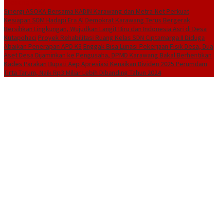
BreakingNews
Sinergi ASOKA Bersama KADIN Karawang dan Metra-Net Perkuat
Kesiapan SDM Hadapi Era AI
Demokrat Karawang Terus Bergerak
Bersihkan Lingkungan, Wujudkan Langit Biru dan Indonesia Asri di Desa
Kutapohaci
Proyek Rehabilitasi Ruang Kelas SDN Ciptamarga II Diduga
Abaikan Penerapan APD K3
Enggak Bisa Lunasi Pekerjaan Fisik Desa, Dua
Aset Desa Dijaminkan ke Pengusaha, DPMD Karawang Bakal Berhentikan
Kades Parakan
Bupati Aep Apresiasi Kenaikan Dividen 2025 Perumdam
Tirta Tarum, Naik Rp3 Miliar Lebih Dibanding Tahun 2024