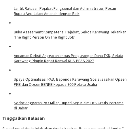
Lantik Ratusan Pejabat Fungsional dan Administrator, Pesan
Bupati Aep Jalani Amanah dengan Baik
Buka Assesment Kompetensi Pejabat, Sekda Karawang Tekankan
‘The Right Person On The Right Job’
Ancaman Defisit Anggaran Imbas Pengurangan Dana TKD, Sekda
Karawang Pimpin Rapat Ranwal KUA-PPAS 2027
Upaya Optimalisasi PAD, Bapenda Karawang Sosialisasikan Opsen
PKB dan Opsen BBNKB kepada 900 Pelaku Usaha
Sedot Anggaran Rp7 Miliar, Bupati Aep Klaim LKS Gratis Pertama
di Jabar
Tinggalkan Balasan
Alamat email Anda tidak akan dipublikasikan.
Ruas yang wajib ditandai
*