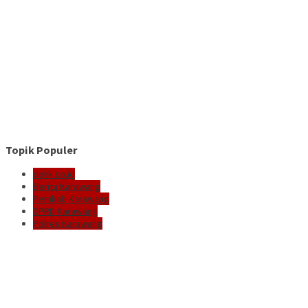
Topik Populer
delik.co.id
Berita Karawang
Pemkab Karawang
DPRD Karawang
Polres Karawang