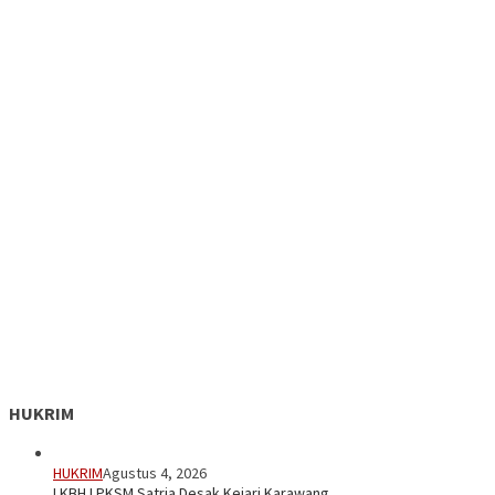
HUKRIM
HUKRIM
Agustus 4, 2026
LKBH LPKSM Satria Desak Kejari Karawang …