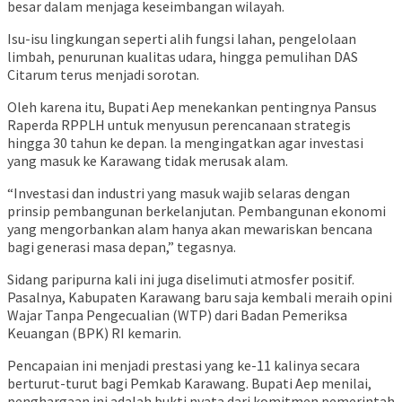
besar dalam menjaga keseimbangan wilayah.
Isu-isu lingkungan seperti alih fungsi lahan, pengelolaan
limbah, penurunan kualitas udara, hingga pemulihan DAS
Citarum terus menjadi sorotan.
Oleh karena itu, Bupati Aep menekankan pentingnya Pansus
Raperda RPPLH untuk menyusun perencanaan strategis
hingga 30 tahun ke depan. la mengingatkan agar investasi
yang masuk ke Karawang tidak merusak alam.
“Investasi dan industri yang masuk wajib selaras dengan
prinsip pembangunan berkelanjutan. Pembangunan ekonomi
yang mengorbankan alam hanya akan mewariskan bencana
bagi generasi masa depan,” tegasnya.
Sidang paripurna kali ini juga diselimuti atmosfer positif.
Pasalnya, Kabupaten Karawang baru saja kembali meraih opini
Wajar Tanpa Pengecualian (WTP) dari Badan Pemeriksa
Keuangan (BPK) RI kemarin.
Pencapaian ini menjadi prestasi yang ke-11 kalinya secara
berturut-turut bagi Pemkab Karawang. Bupati Aep menilai,
penghargaan ini adalah bukti nyata dari komitmen pemerintah