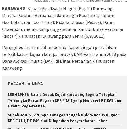
Penggeledahan Kantor Distan Karawang oleh Kejari Karawang.
KARAWANG
-Kepala Kejaksaan Negeri (Kajari) Karawang,
Martha Parulina Berliana, didampingin Kasi Intel, Tohom
Hasiholan, dan Kasi Tindak Pidana Khusus (Pidsus), Danni
Chaerudin, melakukan penggeledahan kantor Dinas Pertanian
(distan) Kabupaten Karawang pada Senin (6/9/2021).
Penggeledahan itu dalam perihal kepentingan penyidikan
terkait kasus dugaan korupsi proyek DAM Parit tahun 2018 pada
Dana Alokasi Khusus (DAK) di Dinas Pertanian Kabupaten
Karawang.
BACAAN LAINNYA
LKBH LPKSM Satria Desak Kejari Karawang Segera Tetapkan
Tersangka Kasus Dugaan KPR Fiktif yang Menyeret PT BAS dan
Oknum Pegawai BTN
Sudah Jatuh Tertimpa Tangga : Tengah Didera Kasus Dugaan
KPR Fiktif, PT BAS Kini Dilaporkan Penyerobotan Lahan