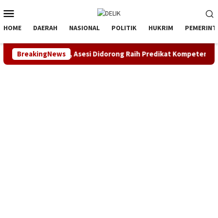
Loncat
Menu
ke
Mobile
konten
HOME
DAERAH
NASIONAL
POLITIK
HUKRIM
PEMERINT
ajemen SDM, Asesi Didorong Raih Predikat Kompeten
BreakingNews
Sin