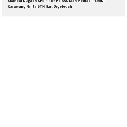
Skandal Dugaan KPR Fiktif PT BAS Kian Meluas, PERADI
Karawang Minta BTN Ikut Digeledah