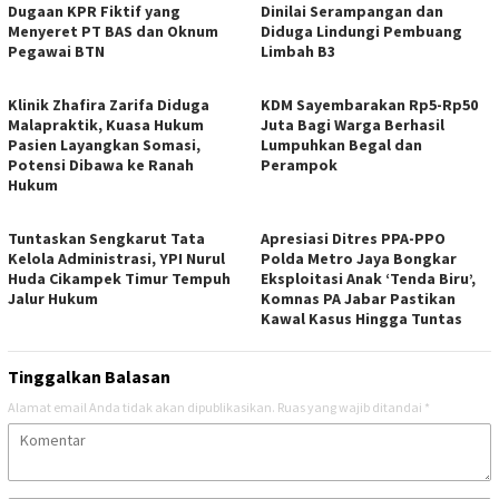
Dugaan KPR Fiktif yang
Dinilai Serampangan dan
Menyeret PT BAS dan Oknum
Diduga Lindungi Pembuang
Pegawai BTN
Limbah B3
Klinik Zhafira Zarifa Diduga
KDM Sayembarakan Rp5-Rp50
Malapraktik, Kuasa Hukum
Juta Bagi Warga Berhasil
Pasien Layangkan Somasi,
Lumpuhkan Begal dan
Potensi Dibawa ke Ranah
Perampok
Hukum
Tuntaskan Sengkarut Tata
Apresiasi Ditres PPA-PPO
Kelola Administrasi, YPI Nurul
Polda Metro Jaya Bongkar
Huda Cikampek Timur Tempuh
Eksploitasi Anak ‘Tenda Biru’,
Jalur Hukum
Komnas PA Jabar Pastikan
Kawal Kasus Hingga Tuntas
Tinggalkan Balasan
Alamat email Anda tidak akan dipublikasikan.
Ruas yang wajib ditandai
*