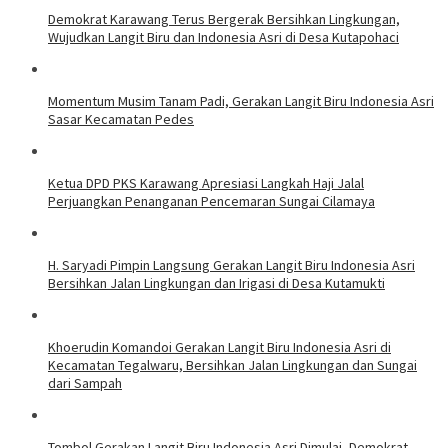
Demokrat Karawang Terus Bergerak Bersihkan Lingkungan,
Wujudkan Langit Biru dan Indonesia Asri di Desa Kutapohaci
Momentum Musim Tanam Padi, Gerakan Langit Biru Indonesia Asri
Sasar Kecamatan Pedes
Ketua DPD PKS Karawang Apresiasi Langkah Haji Jalal
Perjuangkan Penanganan Pencemaran Sungai Cilamaya
H. Saryadi Pimpin Langsung Gerakan Langit Biru Indonesia Asri
Bersihkan Jalan Lingkungan dan Irigasi di Desa Kutamukti
Khoerudin Komandoi Gerakan Langit Biru Indonesia Asri di
Kecamatan Tegalwaru, Bersihkan Jalan Lingkungan dan Sungai
dari Sampah
Tombol Gerakan Langit Biru Indonesia Asri Dimulai, Demokrat