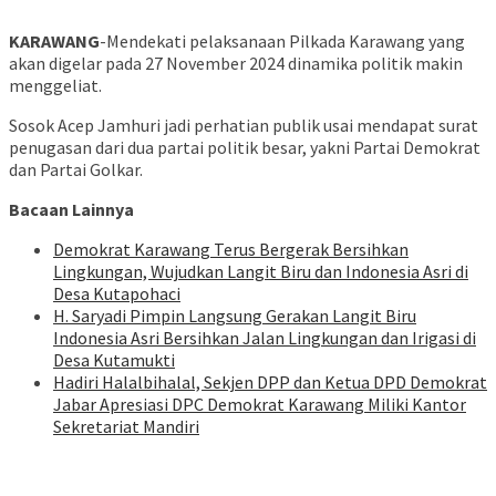
KARAWANG
-Mendekati pelaksanaan Pilkada Karawang yang
akan digelar pada 27 November 2024 dinamika politik makin
menggeliat.
Sosok Acep Jamhuri jadi perhatian publik usai mendapat surat
penugasan dari dua partai politik besar, yakni Partai Demokrat
dan Partai Golkar.
Bacaan Lainnya
Demokrat Karawang Terus Bergerak Bersihkan
Lingkungan, Wujudkan Langit Biru dan Indonesia Asri di
Desa Kutapohaci
H. Saryadi Pimpin Langsung Gerakan Langit Biru
Indonesia Asri Bersihkan Jalan Lingkungan dan Irigasi di
Desa Kutamukti
Hadiri Halalbihalal, Sekjen DPP dan Ketua DPD Demokrat
Jabar Apresiasi DPC Demokrat Karawang Miliki Kantor
Sekretariat Mandiri