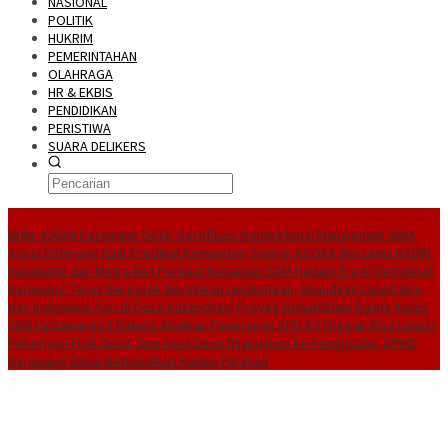
NASIONAL
POLITIK
HUKRIM
PEMERINTAHAN
OLAHRAGA
HR & EKBIS
PENDIDIKAN
PERISTIWA
SUARA DELIKERS
BreakingNews
NHRI–KADIN Karawang Gelar Sertifikasi Kompetensi Manajemen SDM,
Asesi Didorong Raih Predikat Kompeten
Sinergi ASOKA Bersama KADIN
Karawang dan Metra-Net Perkuat Kesiapan SDM Hadapi Era AI
Demokrat
Karawang Terus Bergerak Bersihkan Lingkungan, Wujudkan Langit Biru
dan Indonesia Asri di Desa Kutapohaci
Proyek Rehabilitasi Ruang Kelas
SDN Ciptamarga II Diduga Abaikan Penerapan APD K3
Enggak Bisa Lunasi
Pekerjaan Fisik Desa, Dua Aset Desa Dijaminkan ke Pengusaha, DPMD
Karawang Bakal Berhentikan Kades Parakan