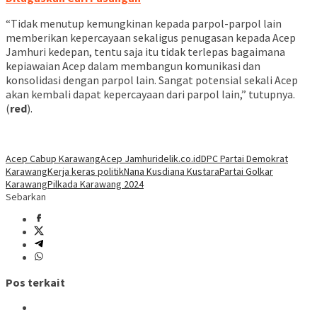
“Tidak menutup kemungkinan kepada parpol-parpol lain
memberikan kepercayaan sekaligus penugasan kepada Acep
Jamhuri kedepan, tentu saja itu tidak terlepas bagaimana
kepiawaian Acep dalam membangun komunikasi dan
konsolidasi dengan parpol lain. Sangat potensial sekali Acep
akan kembali dapat kepercayaan dari parpol lain,” tutupnya.
(
red
).
Acep Cabup Karawang
Acep Jamhuri
delik.co.id
DPC Partai Demokrat
Karawang
Kerja keras politik
Nana Kusdiana Kustara
Partai Golkar
Karawang
Pilkada Karawang 2024
Sebarkan
Pos terkait