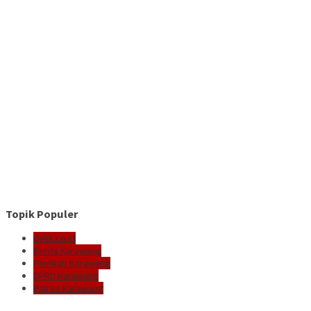
Topik Populer
delik.co.id
Berita Karawang
Pemkab Karawang
DPRD Karawang
Polres Karawang