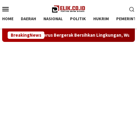
Loncat
Menu
ke
Mobile
konten
HOME
DAERAH
NASIONAL
POLITIK
HUKRIM
PEMERINT
hkan Lingkungan, Wujudkan Langit Biru dan Indonesia Asri di D
BreakingNews