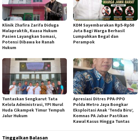
Klinik Zhafira Zarifa Diduga
KDM Sayembarakan Rp5-Rp50
Malapraktik, Kuasa Hukum
Juta Bagi Warga Berhasil
Pasien Layangkan Somasi,
Lumpuhkan Begal dan
Potensi Dibawa ke Ranah
Perampok
Hukum
Tuntaskan Sengkarut Tata
Apresiasi Ditres PPA-PPO
Kelola Administrasi, YPI Nurul
Polda Metro Jaya Bongkar
Huda Cikampek Timur Tempuh
Eksploitasi Anak ‘Tenda Biru’,
Jalur Hukum
Komnas PA Jabar Pastikan
Kawal Kasus Hingga Tuntas
Tinggalkan Balasan