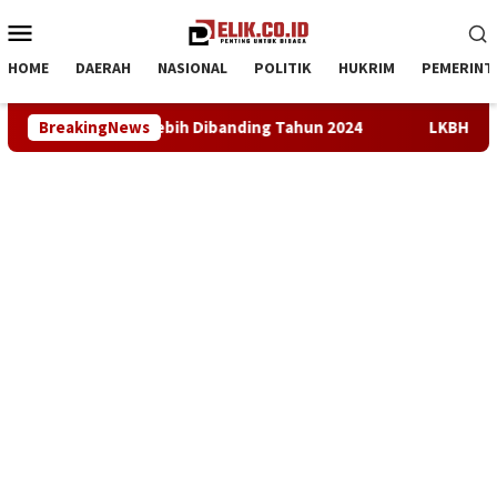
Loncat
Menu
ke
Mobile
konten
HOME
DAERAH
NASIONAL
POLITIK
HUKRIM
PEMERINT
ing Tahun 2024
BreakingNews
LKBH LPKSM Satria Desak Kejari Karawang