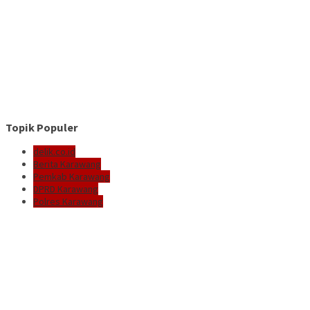
Topik Populer
delik.co.id
Berita Karawang
Pemkab Karawang
DPRD Karawang
Polres Karawang