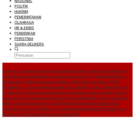
NASIONAL
POLITIK
HUKRIM
PEMERINTAHAN
OLAHRAGA
HR & EKBIS
PENDIDIKAN
PERISTIWA
SUARA DELIKERS
BreakingNews
Demokrat Karawang Terus Bergerak Bersihkan Lingkungan, Wujudkan
Langit Biru dan Indonesia Asri di Desa Kutapohaci
Proyek Rehabilitasi
Ruang Kelas SDN Ciptamarga II Diduga Abaikan Penerapan APD K3
Enggak Bisa Lunasi Pekerjaan Fisik Desa, Dua Aset Desa Dijaminkan ke
Pengusaha, DPMD Karawang Bakal Berhentikan Kades Parakan
Bupati
Aep Apresiasi Kenaikan Dividen 2025 Perumdam Tirta Tarum, Naik Rp3
Miliar Lebih Dibanding Tahun 2024
LKBH LPKSM Satria Desak Kejari
Karawang Segera Tetapkan Tersangka Kasus Dugaan KPR Fiktif yang
Menyeret PT BAS dan Oknum Pegawai BTN