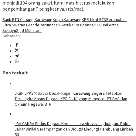
menjadi 104 orang saksi. Kami masih terus melakukan
pengembangan,” pungkasnya. (rls/red).
Bank BTN Cabang Karawang
Kejari Karawang
KPR fiktif BTN
Perumahan
Citra Swarna Grande
Perumahan Kartika Residence
PT Bumi Artha
Sedayu
Sigit Muharam
Sebarkan
Pos terkait
LKBH LPKSM Satria Desak Kejari Karawang Segera Tetapkan
Tersangka Kasus Dugaan KPR Fiktif yang Menyeret PT BAS dan
Oknum Pegawai BTN
LBH CAKRA Endus Dugaan Kriminalisasi Aktivis Lingkungan, Polda
Jabar Dinilai Serampangan dan Diduga Lindungi Pembuang Limbah
B3