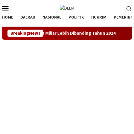
Loncat
Menu
ke
Mobile
konten
HOME
DAERAH
NASIONAL
POLITIK
HUKRIM
PEMERINT
ik Rp3 Miliar Lebih Dibanding Tahun 2024
BreakingNews
LKBH LPKSM Sat