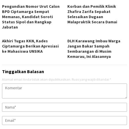
Pengundian Nomor Urut Calon
Korban dan Pemilik Klinik
BPD Ciptamarga Sempat
Zhafira Zarifa Sepakat
Memanas, Kandidat Soroti
Selesaikan Dugaan
Status Sipol dan Rangkap
Malapraktik Secara Damai
Jabatan
Akhiri Tugas KKN, Kades
DLH Karawang Imbau Warga
Ciptamarga Berikan Apresiasi
Jangan Bakar Sampah
ke Mahasiswa UNSIKA
Sembarangan di Musim
Kemarau, Ini Alasannya
Tinggalkan Balasan
Alamat email Anda tidak akan dipublikasikan.
Ruas yang wajib ditandai
*