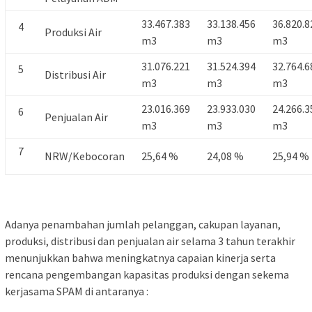
33.467.383
33.138.456
36.820.8
4
Produksi Air
m3
m3
m3
31.076.221
31.524.394
32.764.6
5
Distribusi Air
m3
m3
m3
23.016.369
23.933.030
24.266.3
6
Penjualan Air
m3
m3
m3
7
NRW/Kebocoran
25,64 %
24,08 %
25,94 %
Adanya penambahan jumlah pelanggan, cakupan layanan,
produksi, distribusi dan penjualan air selama 3 tahun terakhir
menunjukkan bahwa meningkatnya capaian kinerja serta
rencana pengembangan kapasitas produksi dengan sekema
kerjasama SPAM di antaranya :