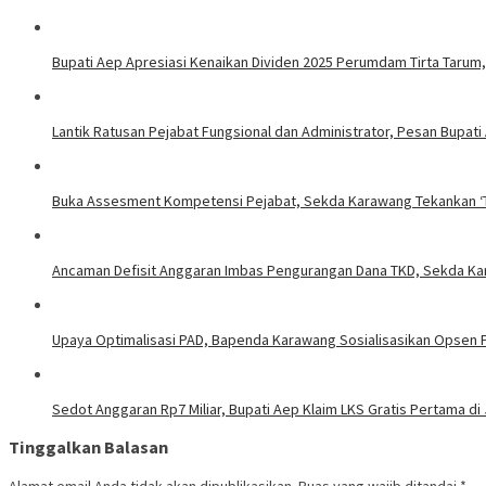
Bupati Aep Apresiasi Kenaikan Dividen 2025 Perumdam Tirta Tarum, 
Lantik Ratusan Pejabat Fungsional dan Administrator, Pesan Bupat
Buka Assesment Kompetensi Pejabat, Sekda Karawang Tekankan ‘T
Ancaman Defisit Anggaran Imbas Pengurangan Dana TKD, Sekda Ka
Upaya Optimalisasi PAD, Bapenda Karawang Sosialisasikan Opsen
Sedot Anggaran Rp7 Miliar, Bupati Aep Klaim LKS Gratis Pertama di
Tinggalkan Balasan
Alamat email Anda tidak akan dipublikasikan.
Ruas yang wajib ditandai
*