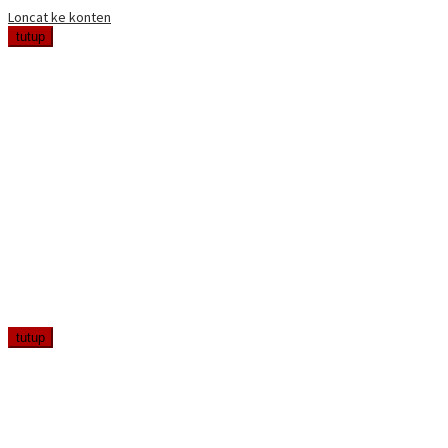
Loncat ke konten
tutup
tutup