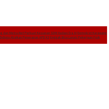
 dan Metra-Net Perkuat Kesiapan SDM Hadapi Era AI
Demokrat Karawang
I Diduga Abaikan Penerapan APD K3
Enggak Bisa Lunasi Pekerjaan Fisik