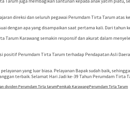
irta Tarum juga membagikan santunan kepada anak yatim piatu, 
ajaran direksi dan seluruh pegawai Perumdam Tirta Tarum atas ke
ai dengan apa yang disampaikan saat pertama kali. Dari tahun ke
a Tarum Karawang semakin responsif dan akurat dalam menyelesa
 positif Perumdam Tirta Tarum terhadap Pendapatan Asli Daerah 
s pelayanan yang luar biasa. Pelayanan Bapak sudah baik, sehingga
nggan terbaik. Selamat Hari Jadi ke-39 Tahun Perumdam Tirta Ta
an dividen Perumdam Tirta tarum
Pemkab Karawang
Perumdam Tirta Tarum