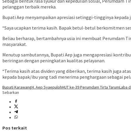
Sebagai bentuk rasa syukur dan kepedulian sosial, Perumdam T
pelanggan terbaik mereka.
Bupati Aep menyampaikan apresiasi setinggi-tingginya kepada j
“Saya ucapkan terima kasih. Bapak betul-betul berkomitmen sesu
Beliau berharap, bertambahnya usia ini membuat Perumdam Tirt
masyarakat.
Menutup sambutannya, Bupati Aep juga mengapresiasi kontribusi
beriringan dengan peningkatan kualitas pelayanan.
“Terima kasih atas dividen yang diberikan, terima kasih juga ata
kepada bapak/ibu yang tadi menerima penghargaan sebagai pela
Bupati Karawang
H. Aep Syaepuloh
HUT ke-39 Perumdam Tirta Tarum
Laba d
Sebarkan
Pos terkait