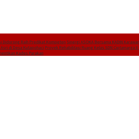
i Didorong Raih Predikat Kompeten
Sinergi ASOKA Bersama KADIN Karawang
 Asri di Desa Kutapohaci
Proyek Rehabilitasi Ruang Kelas SDN Ciptamarga I
hentikan Kades Parakan