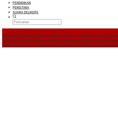
PENDIDIKAN
PERISTIWA
SUARA DELIKERS
BreakingNews
NHRI–KADIN Karawang Gelar Sertifikasi Kompetensi Manajemen SDM, Ases
Terus Bergerak Bersihkan Lingkungan, Wujudkan Langit Biru dan Indonesia
Desa, Dua Aset Desa Dijaminkan ke Pengusaha, DPMD Karawang Bakal Ber