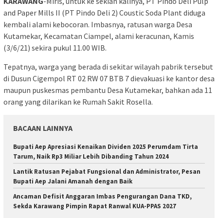
KARAWANG
-Miris, untuk ke sekian kalinya, PT Pindo Deli Pulp
and Paper Mills II (PT Pindo Deli 2) Coustic Soda Plant diduga
kembali alami kebocoran. Imbasnya, ratusan warga Desa
Kutamekar, Kecamatan Ciampel, alami keracunan, Kamis
(3/6/21) sekira pukul 11.00 WIB.
Tepatnya, warga yang berada di sekitar wilayah pabrik tersebut
di Dusun Cigempol RT 02 RW 07 BTB 7 dievakuasi ke kantor desa
maupun puskesmas pembantu Desa Kutamekar, bahkan ada 11
orang yang dilarikan ke Rumah Sakit Rosella.
BACAAN LAINNYA
Bupati Aep Apresiasi Kenaikan Dividen 2025 Perumdam Tirta
Tarum, Naik Rp3 Miliar Lebih Dibanding Tahun 2024
Lantik Ratusan Pejabat Fungsional dan Administrator, Pesan
Bupati Aep Jalani Amanah dengan Baik
Ancaman Defisit Anggaran Imbas Pengurangan Dana TKD,
Sekda Karawang Pimpin Rapat Ranwal KUA-PPAS 2027