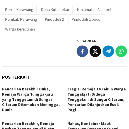
Berita Karawang
Desa Kutamekar
Kecamatan Ciampel
Pemkab Karawang
Pindodeli 2
Pindodeli 2 bocor
Warga keracunan
SEBARKAN
POS TERKAIT
Pencarian Berakhir Duka,
Tragis! Remaja 14 Tahun Warga
Remaja Warga Tunggakjati
Tunggakjati Diduga
yang Tenggelam di Sungai
Tenggelam di Sungai Citarum,
Citarum Ditemukan Meninggal
Pencarian Dilanjutkan Esok
Dunia
Pagi
Pencarian Berakhir, Remaja
Nahas, Kontainer Maut
Korban Tenggelam di Pintu
Tewaskan Pasangan Suami