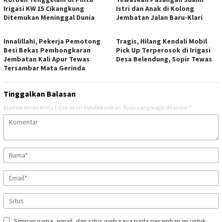
Irigasi KW 15 Cikangkung
Istri dan Anak di Kolong
Ditemukan Meninggal Dunia
Jembatan Jalan Baru-Klari
Innalillahi, Pekerja Pemotong
Tragis, Hilang Kendali Mobil
Besi Bekas Pembongkaran
Pick Up Terperosok di Irigasi
Jembatan Kali Apur Tewas
Desa Belendung, Sopir Tewas
Tersambar Mata Gerinda
Tinggalkan Balasan
Alamat email Anda tidak akan dipublikasikan.
Ruas yang wajib ditandai
*
Simpan nama, email, dan situs web saya pada peramban ini untuk