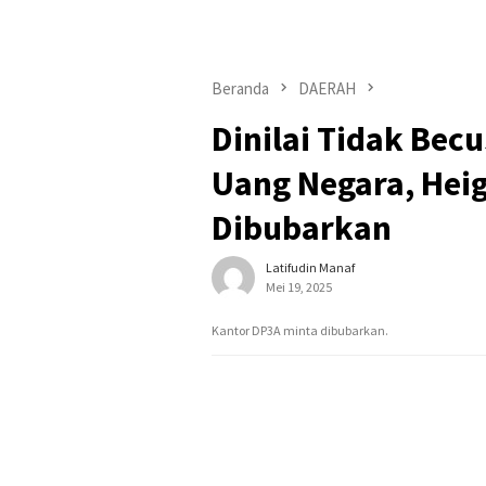
Beranda
DAERAH
Dinilai Tidak Bec
Uang Negara, Hei
Dibubarkan
Latifudin Manaf
Mei 19, 2025
Kantor DP3A minta dibubarkan.