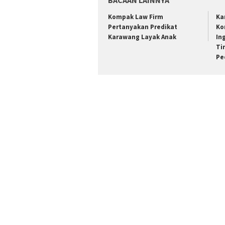
BACAAN LAINNYA
Kompak Law Firm
Ka
Pertanyakan Predikat
Ko
Karawang Layak Anak
In
Ti
Pe