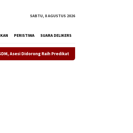
tutup
SABTU, 8 AGUSTUS 2026
IKAN
PERISTIWA
SUARA DELIKERS
g Raih Predikat Kompeten
Sinergi ASOKA Bersama KADIN