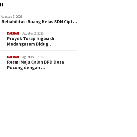
AH
Agustus 7, 2026
 Rehabilitasi Ruang Kelas SDN Cipt…
DAERAH
Agustus 2, 2026
Proyek Turap Irigasi di
Medangasem Didug…
DAERAH
Agustus 1, 2026
Resmi Maju Calon BPD Desa
Pucung dengan …