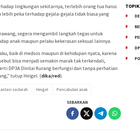
TOPIK
rhadap lingkungan sekitarnya, terlebih orang tua harus
 lebih peka terhadap gejala-gejala tidak biasa yang
DE
BE
Karawang, segera mengambil langkah tegas untuk
PE
adap anak maupun pelaku kekerasan seksual lainnya.
DP
laku, baik di medsos maupun di kehidupan nyata, karena
PO
sebut bisa menjadi semakin marak tak terkendali,
erti DP3A Dinilai Kurang berfungsi dan tanpa perhatian
g,” tutup Heigel. (
dika/red
).
Fantasi sedarah
Heigel
Pencabulan anak
SEBARKAN