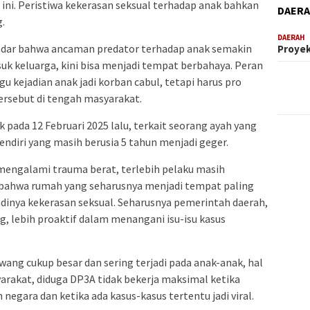
ni. Peristiwa kekerasan seksual terhadap anak bahkan
DAER
.
DAERAH
adar bahwa ancaman predator terhadap anak semakin
Proyek
uk keluarga, kini bisa menjadi tempat berbahaya. Peran
 kejadian anak jadi korban cabul, tetapi harus pro
tersebut di tengah masyarakat.
k pada 12 Februari 2025 lalu, terkait seorang ayah yang
ndiri yang masih berusia 5 tahun menjadi geger.
engalami trauma berat, terlebih pelaku masih
 bahwa rumah yang seharusnya menjadi tempat paling
jadinya kekerasan seksual. Seharusnya pemerintah daerah,
 lebih proaktif dalam menangani isu-isu kasus
awang cukup besar dan sering terjadi pada anak-anak, hal
arakat, diduga DP3A tidak bekerja maksimal ketika
gara dan ketika ada kasus-kasus tertentu jadi viral.