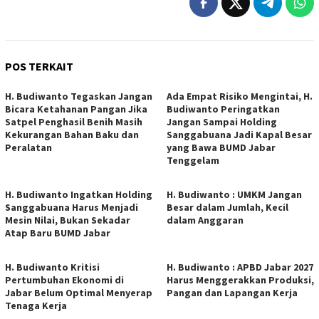
POS TERKAIT
H. Budiwanto Tegaskan Jangan
Ada Empat Risiko Mengintai, H.
Bicara Ketahanan Pangan Jika
Budiwanto Peringatkan
Satpel Penghasil Benih Masih
Jangan Sampai Holding
Kekurangan Bahan Baku dan
Sanggabuana Jadi Kapal Besar
Peralatan
yang Bawa BUMD Jabar
Tenggelam
H. Budiwanto Ingatkan Holding
H. Budiwanto : UMKM Jangan
Sanggabuana Harus Menjadi
Besar dalam Jumlah, Kecil
Mesin Nilai, Bukan Sekadar
dalam Anggaran
Atap Baru BUMD Jabar
H. Budiwanto Kritisi
H. Budiwanto : APBD Jabar 2027
Pertumbuhan Ekonomi di
Harus Menggerakkan Produksi,
Jabar Belum Optimal Menyerap
Pangan dan Lapangan Kerja
Tenaga Kerja