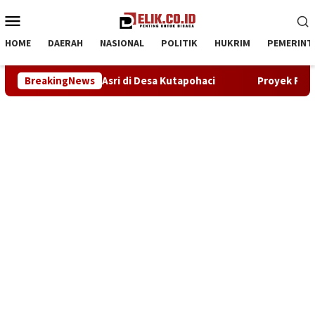
Loncat
Menu
ke
Mobile
konten
HOME
DAERAH
NASIONAL
POLITIK
HUKRIM
PEMERINT
pohaci
BreakingNews
Proyek Rehabilitasi Ruang Kelas SDN Ciptamarga 