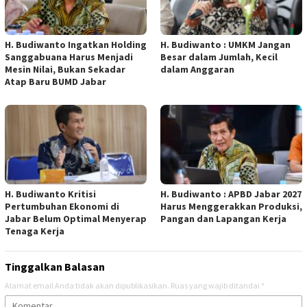
H. Budiwanto Ingatkan Holding
H. Budiwanto : UMKM Jangan
Sanggabuana Harus Menjadi
Besar dalam Jumlah, Kecil
Mesin Nilai, Bukan Sekadar
dalam Anggaran
Atap Baru BUMD Jabar
H. Budiwanto Kritisi
H. Budiwanto : APBD Jabar 2027
Pertumbuhan Ekonomi di
Harus Menggerakkan Produksi,
Jabar Belum Optimal Menyerap
Pangan dan Lapangan Kerja
Tenaga Kerja
Tinggalkan Balasan
Alamat email Anda tidak akan dipublikasikan.
Ruas yang wajib ditandai
*