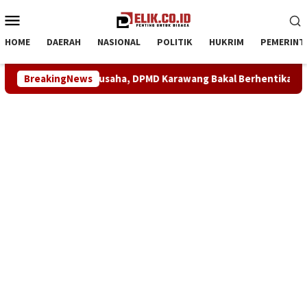
Loncat
Menu
ke
Mobile
konten
HOME
DAERAH
NASIONAL
POLITIK
HUKRIM
PEMERINT
ke Pengusaha, DPMD Karawang Bakal Berhentikan Kades Parakan
BreakingNews