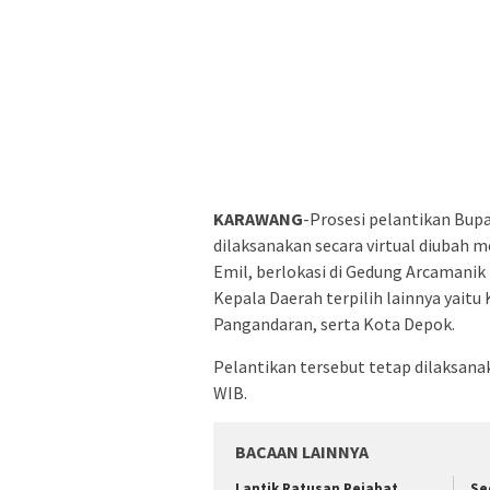
KARAWANG
-Prosesi pelantikan Bupa
dilaksanakan secara virtual diubah 
Emil, berlokasi di Gedung Arcamani
Kepala Daerah terpilih lainnya yai
Pangandaran, serta Kota Depok.
Pelantikan tersebut tetap dilaksanak
WIB.
BACAAN LAINNYA
Lantik Ratusan Pejabat
Se