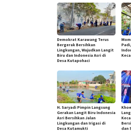
Demokrat Karawang Terus
Mom
Bergerak Bersihkan
Padi
Lingkungan, Wujudkan Langit
Indo
Biru dan Indonesia Asri di
Keca
Desa Kutapohaci
H. Saryadi Pimpin Langsung
Khoe
Gerakan Langit Biru Indonesia
Langi
Asri Bersihkan Jalan
Keca
Lingkungan dan Irigasi di
Bers
Desa Kutamukti
dan 