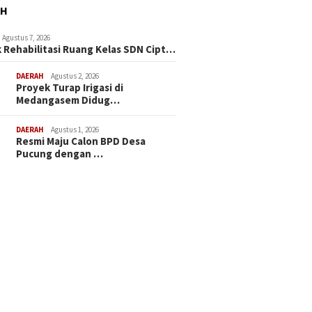
AH
Agustus 7, 2026
 Rehabilitasi Ruang Kelas SDN Cipt…
DAERAH
Agustus 2, 2026
Proyek Turap Irigasi di
Medangasem Didug…
DAERAH
Agustus 1, 2026
Resmi Maju Calon BPD Desa
Pucung dengan …