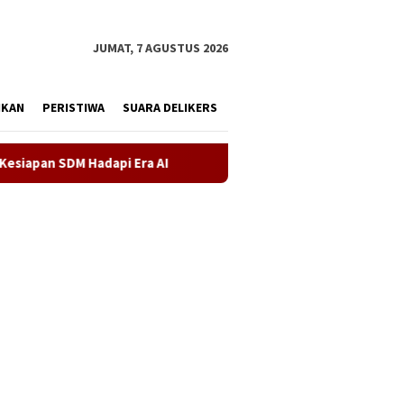
tutup
JUMAT, 7 AGUSTUS 2026
IKAN
PERISTIWA
SUARA DELIKERS
pi Era AI
Demokrat Karawang Terus Bergerak Bersihkan L