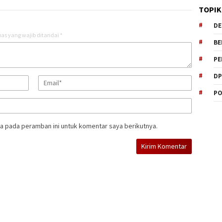
TOPIK
DE
as yang wajib ditandai
*
BE
PE
DP
PO
a pada peramban ini untuk komentar saya berikutnya.