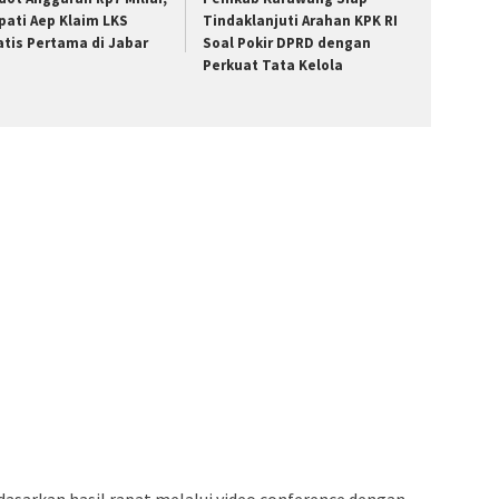
pati Aep Klaim LKS
Tindaklanjuti Arahan KPK RI
atis Pertama di Jabar
Soal Pokir DPRD dengan
Perkuat Tata Kelola
dasarkan hasil rapat melalui video conference dengan