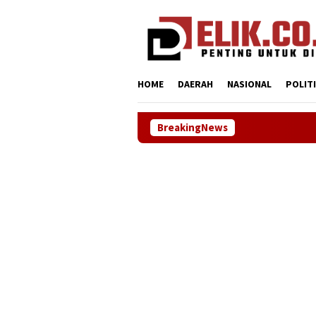
Loncat
tutup
ke
konten
HOME
DAERAH
NASIONAL
POLIT
BreakingNews
Sinergi ASOKA Be