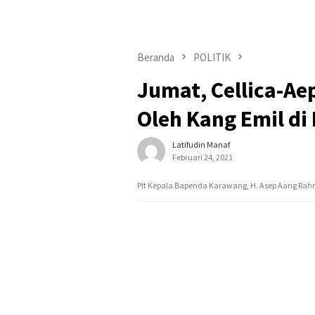
Beranda
POLITIK
Jumat, Cellica-Ae
Oleh Kang Emil d
Latifudin Manaf
Februari 24, 2021
Plt Kepala Bapenda Karawang, H. Asep Aang Ra