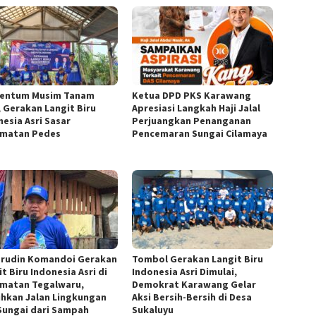
entum Musim Tanam
Ketua DPD PKS Karawang
, Gerakan Langit Biru
Apresiasi Langkah Haji Jalal
nesia Asri Sasar
Perjuangkan Penanganan
matan Pedes
Pencemaran Sungai Cilamaya
rudin Komandoi Gerakan
Tombol Gerakan Langit Biru
t Biru Indonesia Asri di
Indonesia Asri Dimulai,
matan Tegalwaru,
Demokrat Karawang Gelar
ihkan Jalan Lingkungan
Aksi Bersih-Bersih di Desa
Sungai dari Sampah
Sukaluyu