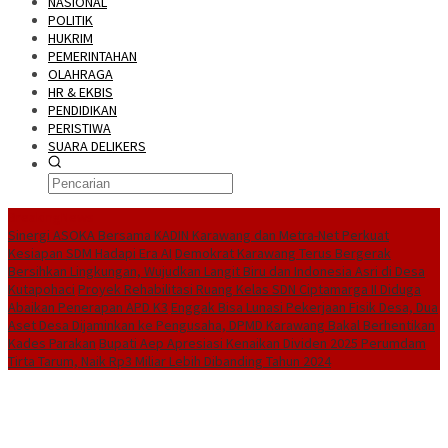
NASIONAL
POLITIK
HUKRIM
PEMERINTAHAN
OLAHRAGA
HR & EKBIS
PENDIDIKAN
PERISTIWA
SUARA DELIKERS
BreakingNews
Sinergi ASOKA Bersama KADIN Karawang dan Metra-Net Perkuat
Kesiapan SDM Hadapi Era AI
Demokrat Karawang Terus Bergerak
Bersihkan Lingkungan, Wujudkan Langit Biru dan Indonesia Asri di Desa
Kutapohaci
Proyek Rehabilitasi Ruang Kelas SDN Ciptamarga II Diduga
Abaikan Penerapan APD K3
Enggak Bisa Lunasi Pekerjaan Fisik Desa, Dua
Aset Desa Dijaminkan ke Pengusaha, DPMD Karawang Bakal Berhentikan
Kades Parakan
Bupati Aep Apresiasi Kenaikan Dividen 2025 Perumdam
Tirta Tarum, Naik Rp3 Miliar Lebih Dibanding Tahun 2024