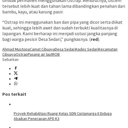
ombak permanen menggunakan Ostrap. Menurutnya, sistem
tersebut lebih kuat dan tahan lama dibandingkan penahan dari
bambu, kayu, atau karung pasir.
“Ostrap ini menggunakan ban dan pipa yang dicor serta diikat
kuat, sehingga lebih awet dan sudah terbukti kualitasnya di
lapangan. Kami berharap ini menjadi solusi jangka panjang
bagi warga pesisir Desa Sedari,” pungkasnya. (
red
).
Ahmad Mustopa
Camat Cibuaya
Desa Sedari
Kades Sedari
Kecamatan
Cibuaya
Ostrap
Pasang air laut
ROB
Sebarkan
Pos terkait
Proyek Rehabilitasi Ruang Kelas SDN Ciptamarga II Diduga
Abaikan Penerapan APD K3