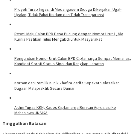
Proyek Turap Irigasi di Medangasem Diduga Dikerjakan Ugal-
Ugalan, Tidak Pakai Kisdam dan Tidak Transparansi
Resmi Maju Calon BPD Desa Pucung dengan Nomor Urut 1, Nia
Kurnia Pastikan Tulus Mengabdi untuk Masyarakat
Pengundian Nomor Urut Calon BPD Ciptamarga Sempat Memanas,
Kandidat Soroti Status Sipol dan Rangkap Jabatan
Korban dan Pemilik Klinik Zhafira Zarifa Sepakat Selesaikan
Dugaan Malapraktik Secara Damai
Akhiri Tugas KKN, Kades Ciptamarga Berikan Apresiasi ke
Mahasiswa UNSIKA
Tinggalkan Balasan
Alamat email Anda tidak akan dipublikasikan.
Ruas yang wajib ditandai
*