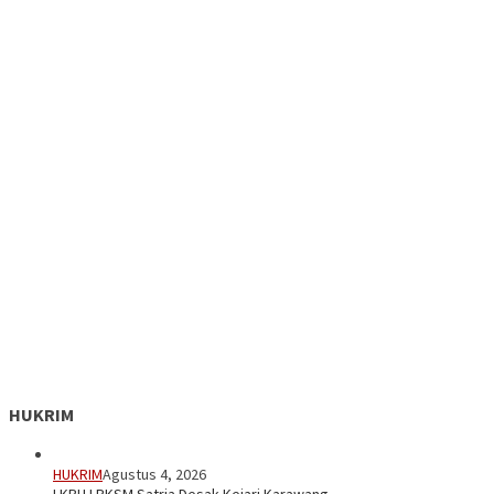
HUKRIM
HUKRIM
Agustus 4, 2026
LKBH LPKSM Satria Desak Kejari Karawang …