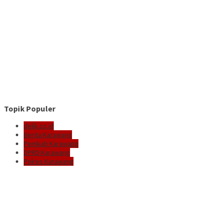
Topik Populer
delik.co.id
Berita Karawang
Pemkab Karawang
DPRD Karawang
Polres Karawang