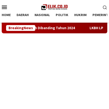
Loncat
Menu
ke
Mobile
konten
HOME
DAERAH
NASIONAL
POLITIK
HUKRIM
PEMERINT
2024
BreakingNews
LKBH LPKSM Satria Desak Kejari Karawang Segera T