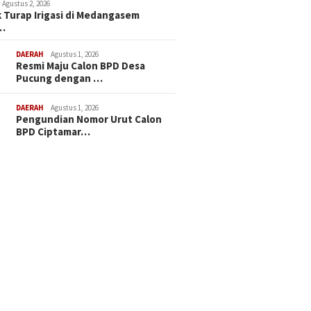
Agustus 2, 2026
 Turap Irigasi di Medangasem
…
DAERAH
Agustus 1, 2026
Resmi Maju Calon BPD Desa
Pucung dengan …
DAERAH
Agustus 1, 2026
Pengundian Nomor Urut Calon
BPD Ciptamar…