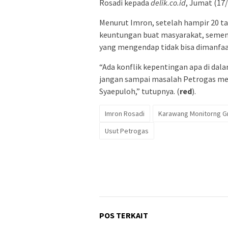
Rosadi kepada
delik.co.id
, Jumat (17/
Menurut Imron, setelah hampir 20 ta
keuntungan buat masyarakat, sementa
yang mengendap tidak bisa dimanfaa
“Ada konflik kepentingan apa di dala
jangan sampai masalah Petrogas me
Syaepuloh,” tutupnya. (
red
).
Imron Rosadi
Karawang Monitorng G
Usut Petrogas
POS TERKAIT