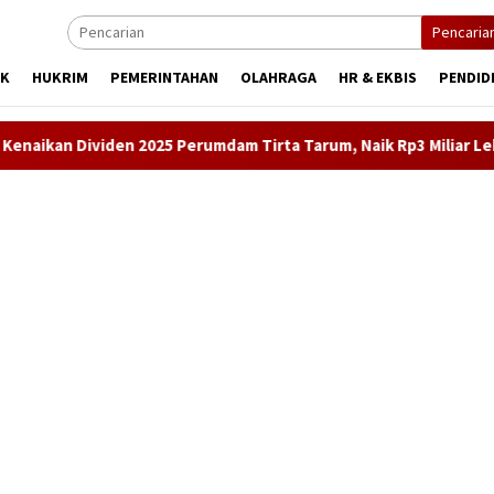
Pencaria
IK
HUKRIM
PEMERINTAHAN
OLAHRAGA
HR & EKBIS
PENDID
 2025 Perumdam Tirta Tarum, Naik Rp3 Miliar Lebih Dibanding Tah