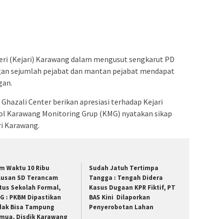
eri (Kejari) Karawang dalam mengusut sengkarut PD
an sejumlah pejabat dan mantan pejabat mendapat
gan.
Ghazali Center berikan apresiasi terhadap Kejari
rol Karawang Monitoring Grup (KMG) nyatakan sikap
i Karawang.
m Waktu 10 Ribu
Sudah Jatuh Tertimpa
lusan SD Terancam
Tangga : Tengah Didera
tus Sekolah Formal,
Kasus Dugaan KPR Fiktif, PT
G : PKBM Dipastikan
BAS Kini Dilaporkan
dak Bisa Tampung
Penyerobotan Lahan
mua, Disdik Karawang