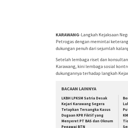
KARAWANG
-Langkah Kejaksaan Neg
Petrogas dengan memintai keterang
dukungan penuh dari sejumlah kalan
Setelah lembaga riset dan konsultan 
Karawang, kini lembaga sosial kont
dukungannya terhadap langkah Kejar
BACAAN LAINNYA
LKBH LPKSM Satria Desak
Bo
Kejari Karawang Segera
Lu
Tetapkan Tersangka Kasus
Pu
Dugaan KPR Fiktif yang
KM
Menyeret PT BAS dan Oknum
Ti
Pegawai BTN
Se