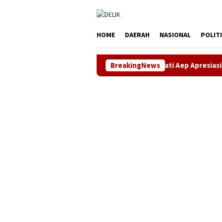
Loncat
tutup
ke
konten
HOME
DAERAH
NASIONAL
POLIT
Bupati Aep Apresiasi Kenaikan Dividen
BreakingNews