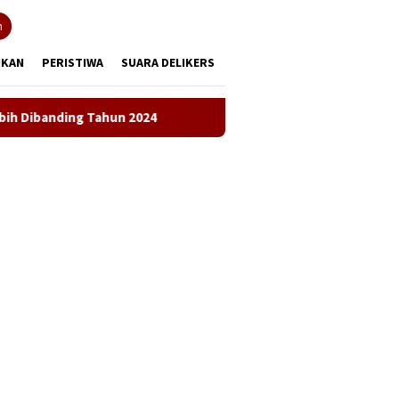
tutup
n
IKAN
PERISTIWA
SUARA DELIKERS
un 2024
LKBH LPKSM Satria Desak Kejari Karawang Seger