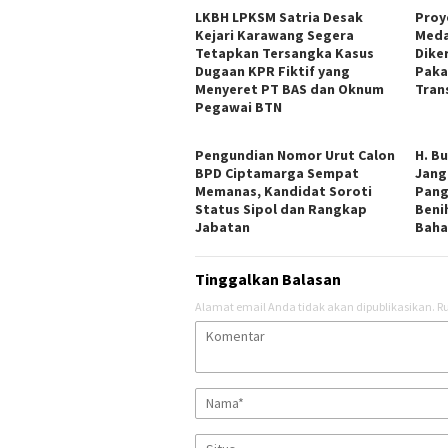
LKBH LPKSM Satria Desak
Proye
Kejari Karawang Segera
Meda
Tetapkan Tersangka Kasus
Dike
Dugaan KPR Fiktif yang
Paka
Menyeret PT BAS dan Oknum
Tran
Pegawai BTN
Pengundian Nomor Urut Calon
H. B
BPD Ciptamarga Sempat
Jang
Memanas, Kandidat Soroti
Pang
Status Sipol dan Rangkap
Beni
Jabatan
Baha
Tinggalkan Balasan
Alamat email Anda tidak akan dipublikasikan.
Ru