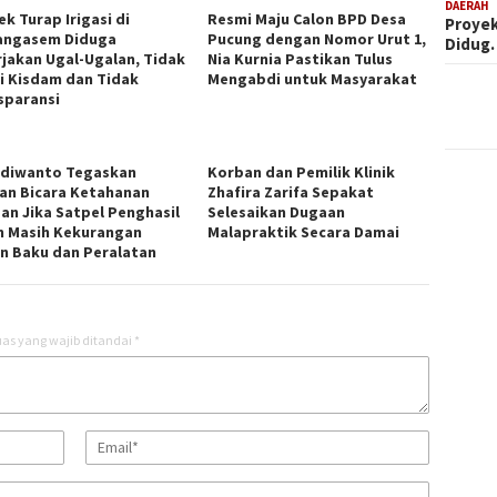
DAERAH
k Turap Irigasi di
Resmi Maju Calon BPD Desa
Proyek
ngasem Diduga
Pucung dengan Nomor Urut 1,
Didug
rjakan Ugal-Ugalan, Tidak
Nia Kurnia Pastikan Tulus
i Kisdam dan Tidak
Mengabdi untuk Masyarakat
sparansi
udiwanto Tegaskan
Korban dan Pemilik Klinik
an Bicara Ketahanan
Zhafira Zarifa Sepakat
an Jika Satpel Penghasil
Selesaikan Dugaan
h Masih Kekurangan
Malapraktik Secara Damai
n Baku dan Peralatan
as yang wajib ditandai
*