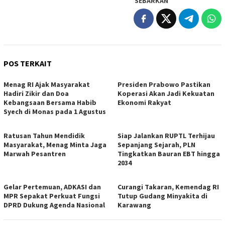
SEBARKAN
POS TERKAIT
Menag RI Ajak Masyarakat
Presiden Prabowo Pastikan
Hadiri Zikir dan Doa
Koperasi Akan Jadi Kekuatan
Kebangsaan Bersama Habib
Ekonomi Rakyat
Syech di Monas pada 1 Agustus
Ratusan Tahun Mendidik
Siap Jalankan RUPTL Terhijau
Masyarakat, Menag Minta Jaga
Sepanjang Sejarah, PLN
Marwah Pesantren
Tingkatkan Bauran EBT hingga
2034
Gelar Pertemuan, ADKASI dan
Curangi Takaran, Kemendag RI
MPR Sepakat Perkuat Fungsi
Tutup Gudang Minyakita di
DPRD Dukung Agenda Nasional
Karawang