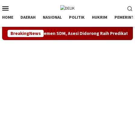
Loncat
Menu
ke
Mobile
konten
HOME
DAERAH
NASIONAL
POLITIK
HUKRIM
PEMERINT
etensi Manajemen SDM, Asesi Didorong Raih Predikat Kompeten
BreakingNews