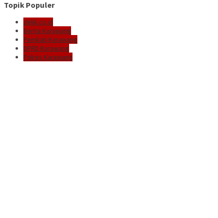
Topik Populer
delik.co.id
Berita Karawang
Pemkab Karawang
DPRD Karawang
Polres Karawang