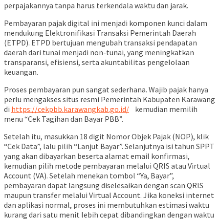
perpajakannya tanpa harus terkendala waktu dan jarak.
Pembayaran pajak digital ini menjadi komponen kunci dalam
mendukung Elektronifikasi Transaksi Pemerintah Daerah
(ETPD). ETPD bertujuan mengubah transaksi pendapatan
daerah dari tunai menjadi non-tunai, yang meningkatkan
transparansi, efisiensi, serta akuntabilitas pengelolaan
keuangan.
Proses pembayaran pun sangat sederhana. Wajib pajak hanya
perlu mengakses situs resmi Pemerintah Kabupaten Karawang
di
https://cekpbb.karawangkab.go.id/
kemudian memilih
menu “Cek Tagihan dan Bayar PBB”.
Setelah itu, masukkan 18 digit Nomor Objek Pajak (NOP), klik
“Cek Data”, lalu pilih “Lanjut Bayar”. Selanjutnya isi tahun SPPT
yang akan dibayarkan beserta alamat email konfirmasi,
kemudian pilih metode pembayaran melalui QRIS atau Virtual
Account (VA). Setelah menekan tombol “Ya, Bayar”,
pembayaran dapat langsung diselesaikan dengan scan QRIS
maupun transfer melalui Virtual Account. Jika koneksi internet
dan aplikasi normal, proses ini membutuhkan estimasi waktu
kurang dari satu menit lebih cepat dibandingkan dengan waktu