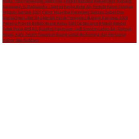
Muda, Para Pemenang Dikirim ke Tingkat Nasional
Kekeringan ‘Kepung’
Karawang, H. Budiwanto : Jangan Hanya Kirim Air, Pemda Harus Siapkan
Mitigasi Sampai 2027
Cabor Muaythai Karawang Sukses Sabet Dua
Medali Emas dan Tiga Medali Perak Perunggu di Ajang Kerjunas 2026
Pekerja Proyek Rehab Ruang Kelas SDN Ciptamarga II Masih Bandel
Tidak Pakai APD K3, Kualitas Pekerjaan Jadi Sorotan
Lebih dari Tempat
Ngopi, Kafe Zenith Tawarkan Ruang untuk Berkumpul dan Bersantai
Indoor dan Outdoor