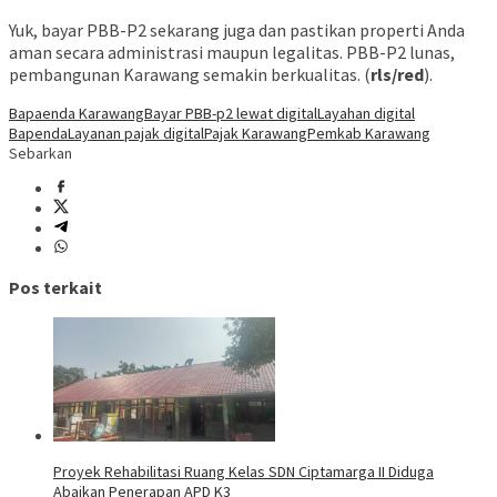
Yuk, bayar PBB-P2 sekarang juga dan pastikan properti Anda
aman secara administrasi maupun legalitas. PBB-P2 lunas,
pembangunan Karawang semakin berkualitas. (
rls/red
).
Bapaenda Karawang
Bayar PBB-p2 lewat digital
Layahan digital
Bapenda
Layanan pajak digital
Pajak Karawang
Pemkab Karawang
Sebarkan
Pos terkait
Proyek Rehabilitasi Ruang Kelas SDN Ciptamarga II Diduga
Abaikan Penerapan APD K3