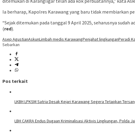
ditemukan di Karangligar telah ada kok perbuatannya,” kata Ask
Ia berharap, Kapolres Karawang yang baru tidak membiarkan pe
“Sejak ditemukan pada tanggal 9 April 2025, seharusnya sudah a
(
red
).
Asep Agustian
Askun
Limbah medis Karawang
Penjahat lingkungan
Peradi K
Sebarkan
Pos terkait
LKBH LPKSM Satria Desak Kejari Karawang Segera Tetapkan Tersa
LBH CAKRA Endus Dugaan Kriminalisasi Aktivis Lingkungan, Polda J