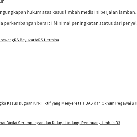
un.
ngungkapan hukum atas kasus limbah medis ini berjalan lamban.
da perkembangan berarti. Minimal peningkatan status dari penyel
arawang
RS Bayukarta
RS Hermina
ngka Kasus Dugaan KPR Fiktif yang Menyeret PT BAS dan Oknum Pegawai BT
abar Dinilai Serampangan dan Diduga Lindungi Pembuang Limbah B3