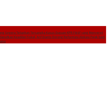
ang Segera Tetapkan Tersangka Kasus Dugaan KPR Fiktif yang Menyeret
dapatkan Keadilan Fiskal, Arif Dianto Dorong Reformasi Alokasi Pajak bagi
ansi