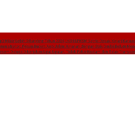
3 Miliar Lebih Dibanding Tahun 2024
LKBH LPKSM Satria Desak Kejari Karaw
dministrator, Pesan Bupati Aep Jalani Amanah dengan Baik
Dinilai Belum Men
asem Diduga Dikerjakan Ugal-Ugalan, Tidak Pakai Kisdam dan Tidak Transpar