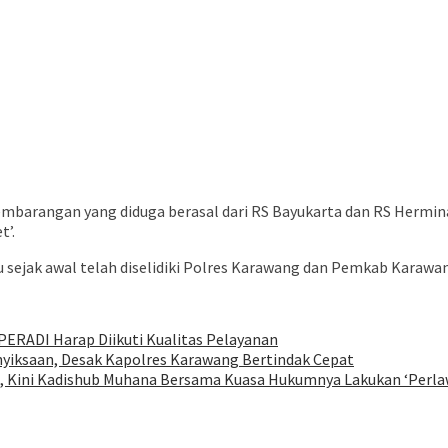
embarangan yang diduga berasal dari RS Bayukarta dan RS Hermi
t’.
 sejak awal telah diselidiki Polres Karawang dan Pemkab Karaw
PERADI Harap Diikuti Kualitas Pelayanan
nyiksaan, Desak Kapolres Karawang Bertindak Cepat
ah, Kini Kadishub Muhana Bersama Kuasa Hukumnya Lakukan ‘Perl