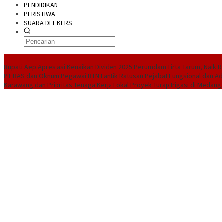
PENDIDIKAN
PERISTIWA
SUARA DELIKERS
BreakingNews
Bupati Aep Apresiasi Kenaikan Dividen 2025 Perumdam Tirta Tarum, Naik Rp
PT BAS dan Oknum Pegawai BTN
Lantik Ratusan Pejabat Fungsional dan A
Karawang dan Prioritas Tenaga Kerja Lokal
Proyek Turap Irigasi di Medang