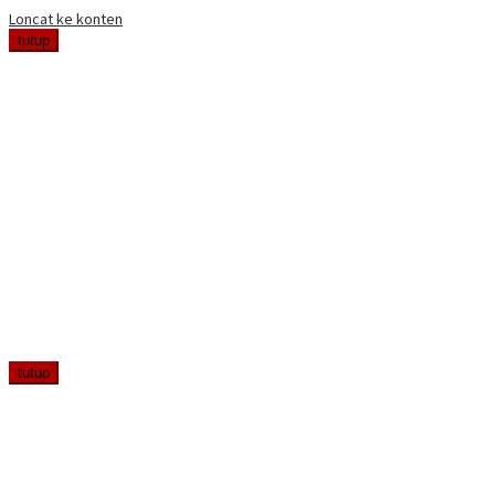
Loncat ke konten
tutup
tutup