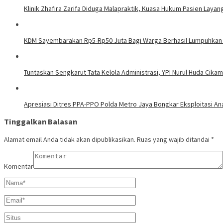
Klinik Zhafira Zarifa Diduga Malapraktik, Kuasa Hukum Pasien Lay
KDM Sayembarakan Rp5-Rp50 Juta Bagi Warga Berhasil Lumpuhkan
Tuntaskan Sengkarut Tata Kelola Administrasi, YPI Nurul Huda Cik
Apresiasi Ditres PPA-PPO Polda Metro Jaya Bongkar Eksploitasi An
Tinggalkan Balasan
Alamat email Anda tidak akan dipublikasikan.
Ruas yang wajib ditandai
*
Komentar