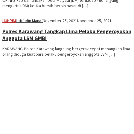
OPINI-Sikap dan tindakan Dedi Mulyadi (DM) terhadap Yudha (yang
mengkritik DM) ketika bersih-bersih pasar di […]
HUKRIM
Latifudin Manaf
November 25, 2021
November 25, 2021
Polres Karawang Tangkap Lima Pelaku Pengeroyokan
Anggota LSM GMBI
KARAWANG-Polres Karawang langsung bergerak cepat menangkap lima
orang diduga kuat para pelaku pengeroyokan anggota LSM […]