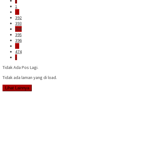
«
1
…
392
393
394
395
396
…
474
»
Tidak Ada Pos Lagi.
Tidak ada laman yang di load.
Lihat Lainnya