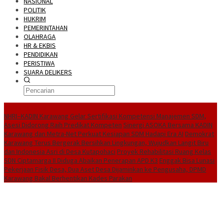
NASIONAL
POLITIK
HUKRIM
PEMERINTAHAN
OLAHRAGA
HR & EKBIS
PENDIDIKAN
PERISTIWA
SUARA DELIKERS
BreakingNews
NHRI–KADIN Karawang Gelar Sertifikasi Kompetensi Manajemen SDM,
Asesi Didorong Raih Predikat Kompeten
Sinergi ASOKA Bersama KADIN
Karawang dan Metra-Net Perkuat Kesiapan SDM Hadapi Era AI
Demokrat
Karawang Terus Bergerak Bersihkan Lingkungan, Wujudkan Langit Biru
dan Indonesia Asri di Desa Kutapohaci
Proyek Rehabilitasi Ruang Kelas
SDN Ciptamarga II Diduga Abaikan Penerapan APD K3
Enggak Bisa Lunasi
Pekerjaan Fisik Desa, Dua Aset Desa Dijaminkan ke Pengusaha, DPMD
Karawang Bakal Berhentikan Kades Parakan