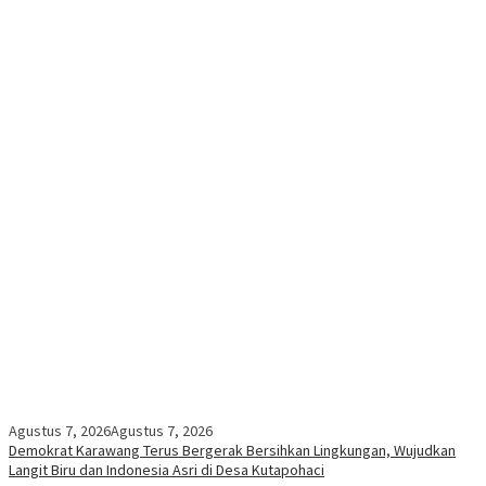
Agustus 7, 2026
Agustus 7, 2026
Demokrat Karawang Terus Bergerak Bersihkan Lingkungan, Wujudkan
Langit Biru dan Indonesia Asri di Desa Kutapohaci