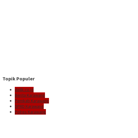
Topik Populer
delik.co.id
Berita Karawang
Pemkab Karawang
DPRD Karawang
Polres Karawang