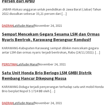
Persen dari APBD
JABAR-Alokasi anggaran untuk pendidikan di Jawa Barat (Jabar) Tahun
2022 diusulkan sebesar 33,21 persen dari […]
DAERAH
Latifudin Manaf
November 24, 2021
Sempat Mencekam Gegara Sesama LSM dan Ormas
Nyaris Bentrok, Karawang Berangsur Kondusif
KARAWANG-Kabupaten Karawang sempat dibikin mencekam gegara
antar LSM dan ormas nyaris terjadi bentrokan, Rabu (24/11/2021). […]
PERISTIWA
Latifudin Manaf
November 24, 2021
Satu Unit Honda Brio Berlogo LSM GMBI Distrik
Rembang Hancur Dikepung Massa
KARAWANG-Diduga terjadi penyerangan terhadap satu unit mobil Honda
Brio berplat Nopol S 1724 BB oleh […]
DAERAH
Latifudin Manaf
November 24, 2021