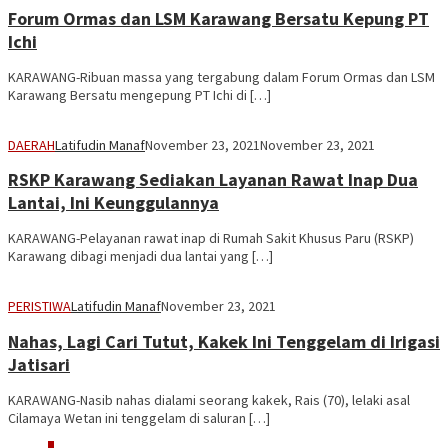
Forum Ormas dan LSM Karawang Bersatu Kepung PT
Ichi
KARAWANG-Ribuan massa yang tergabung dalam Forum Ormas dan LSM
Karawang Bersatu mengepung PT Ichi di […]
DAERAH
Latifudin Manaf
November 23, 2021
November 23, 2021
RSKP Karawang Sediakan Layanan Rawat Inap Dua
Lantai, Ini Keunggulannya
KARAWANG-Pelayanan rawat inap di Rumah Sakit Khusus Paru (RSKP)
Karawang dibagi menjadi dua lantai yang […]
PERISTIWA
Latifudin Manaf
November 23, 2021
Nahas, Lagi Cari Tutut, Kakek Ini Tenggelam di Irigasi
Jatisari
KARAWANG-Nasib nahas dialami seorang kakek, Rais (70), lelaki asal
Cilamaya Wetan ini tenggelam di saluran […]