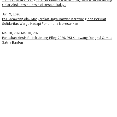
Gelar Aksi Bersih-Bersih di Desa Sukaluyu
Juni 9, 2026
PSI Karawang Ajak Masyarakat Jaga Marwah Karawang dan Perkuat
Solidaritas Warga Hadapi Fenomena Meresahkan
Mei 18, 2026
Mei 18, 2026
Panaskan Mesin Politik Jelang Pileg 2029, PSI Karawang Rangkul Ormas
Satria Banten