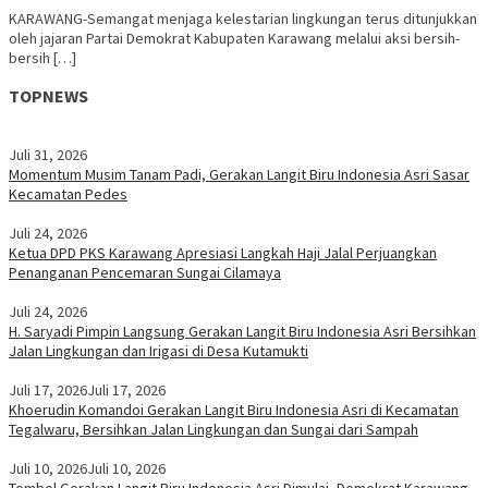
KARAWANG-Semangat menjaga kelestarian lingkungan terus ditunjukkan
oleh jajaran Partai Demokrat Kabupaten Karawang melalui aksi bersih-
bersih […]
TOPNEWS
Juli 31, 2026
Momentum Musim Tanam Padi, Gerakan Langit Biru Indonesia Asri Sasar
Kecamatan Pedes
Juli 24, 2026
Ketua DPD PKS Karawang Apresiasi Langkah Haji Jalal Perjuangkan
Penanganan Pencemaran Sungai Cilamaya
Juli 24, 2026
H. Saryadi Pimpin Langsung Gerakan Langit Biru Indonesia Asri Bersihkan
Jalan Lingkungan dan Irigasi di Desa Kutamukti
Juli 17, 2026
Juli 17, 2026
Khoerudin Komandoi Gerakan Langit Biru Indonesia Asri di Kecamatan
Tegalwaru, Bersihkan Jalan Lingkungan dan Sungai dari Sampah
Juli 10, 2026
Juli 10, 2026
Tombol Gerakan Langit Biru Indonesia Asri Dimulai, Demokrat Karawang