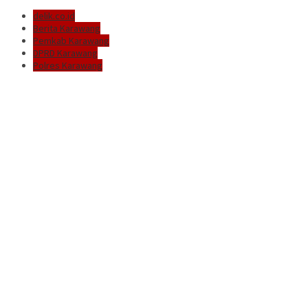
delik.co.id
Berita Karawang
Pemkab Karawang
DPRD Karawang
Polres Karawang