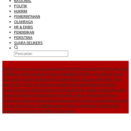
NASIONAL
POLITIK
HUKRIM
PEMERINTAHAN
OLAHRAGA
HR & EKBIS
PENDIDIKAN
PERISTIWA
SUARA DELIKERS
BreakingNews
Bupati Aep Apresiasi Kenaikan Dividen 2025 Perumdam Tirta Tarum, Naik
Rp3 Miliar Lebih Dibanding Tahun 2024
LKBH LPKSM Satria Desak Kejari
Karawang Segera Tetapkan Tersangka Kasus Dugaan KPR Fiktif yang
Menyeret PT BAS dan Oknum Pegawai BTN
Lantik Ratusan Pejabat
Fungsional dan Administrator, Pesan Bupati Aep Jalani Amanah dengan
Baik
Dinilai Belum Mendapatkan Keadilan Fiskal, Arif Dianto Dorong
Reformasi Alokasi Pajak bagi Karawang dan Prioritas Tenaga Kerja Lokal
Proyek Turap Irigasi di Medangasem Diduga Dikerjakan Ugal-Ugalan,
Tidak Pakai Kisdam dan Tidak Transparansi