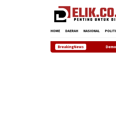
Loncat
tutup
ke
konten
HOME
DAERAH
NASIONAL
POLIT
BreakingNews
Demokrat Karawang Terus