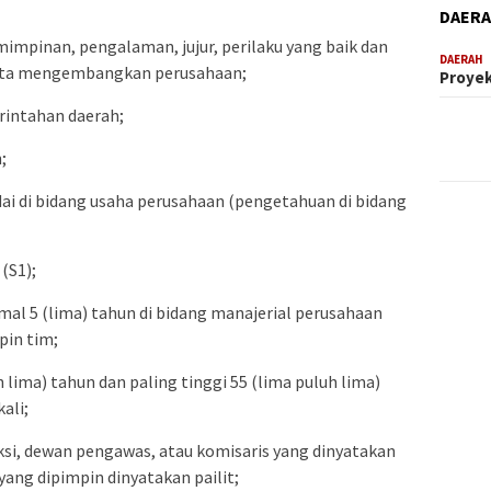
DAER
emimpinan, pengalaman, jujur, perilaku yang baik dan
DAERAH
erta mengembangkan perusahaan;
Proyek
intahan daerah;
;
i di bidang usaha perusahaan (pengetahuan di bidang
(S1);
al 5 (lima) tahun di bidang manajerial perusahaan
in tim;
h lima) tahun dan paling tinggi 55 (lima puluh lima)
ali;
ksi, dewan pengawas, atau komisaris yang dinyatakan
ang dipimpin dinyatakan pailit;