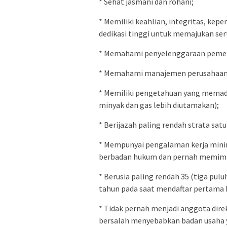
* Sehat jasmani dan rohani;
* Memiliki keahlian, integritas, kep
dedikasi tinggi untuk memajukan s
* Memahami penyelenggaraan pemer
* Memahami manajemen perusahaan
* Memiliki pengetahuan yang memada
minyak dan gas lebih diutamakan);
* Berijazah paling rendah strata satu 
* Mempunyai pengalaman kerja minim
berbadan hukum dan pernah memimp
* Berusia paling rendah 35 (tiga pulu
tahun pada saat mendaftar pertama k
* Tidak pernah menjadi anggota dire
bersalah menyebabkan badan usaha y