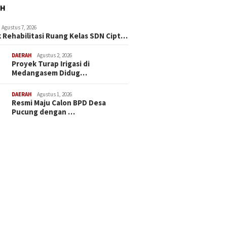
AH
Agustus 7, 2026
 Rehabilitasi Ruang Kelas SDN Cipt…
DAERAH
Agustus 2, 2026
Proyek Turap Irigasi di
Medangasem Didug…
DAERAH
Agustus 1, 2026
Resmi Maju Calon BPD Desa
Pucung dengan …