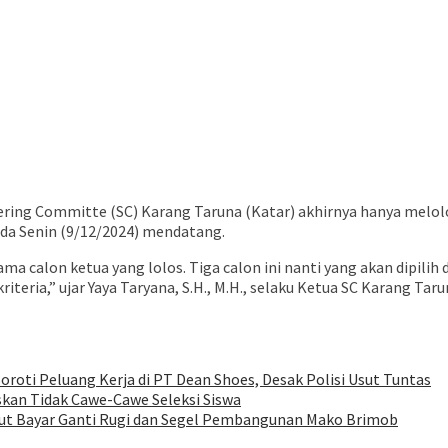
Steering Committe (SC) Karang Taruna (Katar) akhirnya hanya melo
da Senin (9/12/2024) mendatang.
ma calon ketua yang lolos. Tiga calon ini nanti yang akan dipil
riteria,” ujar Yaya Taryana, S.H., M.H., selaku Ketua SC Karang Ta
oroti Peluang Kerja di PT Dean Shoes, Desak Polisi Usut Tuntas
kan Tidak Cawe-Cawe Seleksi Siswa
ut Bayar Ganti Rugi dan Segel Pembangunan Mako Brimob