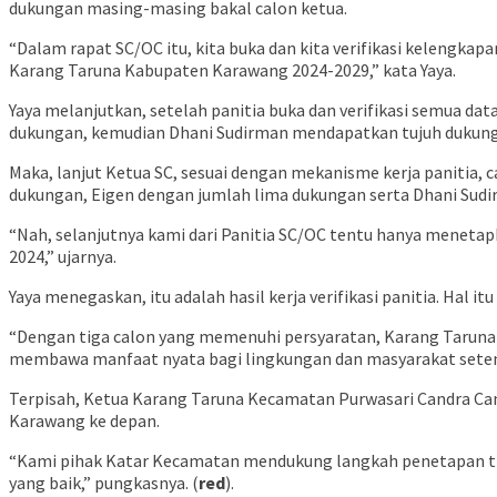
dukungan masing-masing bakal calon ketua.
“Dalam rapat SC/OC itu, kita buka dan kita verifikasi kelengk
Karang Taruna Kabupaten Karawang 2024-2029,” kata Yaya.
Yaya melanjutkan, setelah panitia buka dan verifikasi semua d
dukungan, kemudian Dhani Sudirman mendapatkan tujuh dukunga
Maka, lanjut Ketua SC, sesuai dengan mekanisme kerja panitia
dukungan, Eigen dengan jumlah lima dukungan serta Dhani Su
“Nah, selanjutnya kami dari Panitia SC/OC tentu hanya meneta
2024,” ujarnya.
Yaya menegaskan, itu adalah hasil kerja verifikasi panitia. Hal 
“Dengan tiga calon yang memenuhi persyaratan, Karang Taruna 
membawa manfaat nyata bagi lingkungan dan masyarakat setemp
Terpisah, Ketua Karang Taruna Kecamatan Purwasari Candra Can
Karawang ke depan.
“Kami pihak Katar Kecamatan mendukung langkah penetapan tiga
yang baik,” pungkasnya. (
red
).