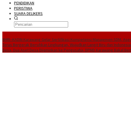
PENDIDIKAN
PERISTIWA
SUARA DELIKERS
BreakingNews
NHRI–KADIN Karawang Gelar Sertifikasi Kompetensi Manajemen SDM, Ases
Terus Bergerak Bersihkan Lingkungan, Wujudkan Langit Biru dan Indonesia
Desa, Dua Aset Desa Dijaminkan ke Pengusaha, DPMD Karawang Bakal Ber