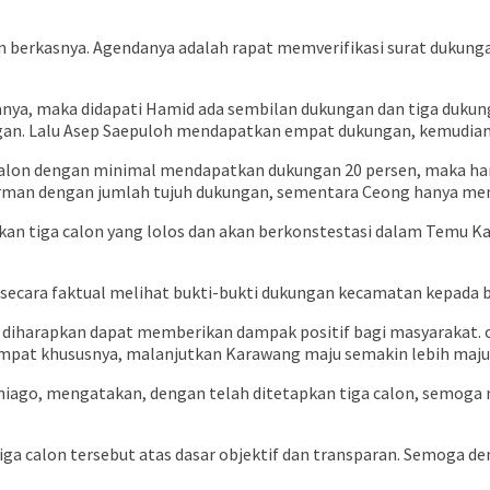
apan berkasnya. Agendanya adalah rapat memverifikasi surat duku
atanya, maka didapati Hamid ada sembilan dukungan dan tiga duku
n. Lalu Asep Saepuloh mendapatkan empat dukungan, kemudian O
, calon dengan minimal mendapatkan dukungan 20 persen, maka han
dirman dengan jumlah tujuh dukungan, sementara Ceong hanya m
pkan tiga calon yang lolos dan akan berkonstestasi dalam Temu
itu secara faktual melihat bukti-bukti dukungan kecamatan kepada 
diharapkan dapat memberikan dampak positif bagi masyarakat. o
at khususnya, malanjutkan Karawang maju semakin lebih maju m
iago, mengatakan, dengan telah ditetapkan tiga calon, semoga 
 calon tersebut atas dasar objektif dan transparan. Semoga de