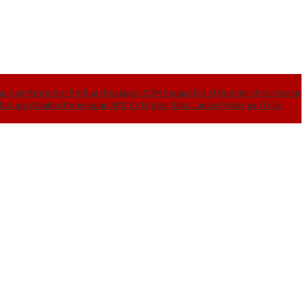
 dan Metra-Net Perkuat Kesiapan SDM Hadapi Era AI
Demokrat Karawang
I Diduga Abaikan Penerapan APD K3
Enggak Bisa Lunasi Pekerjaan Fisik