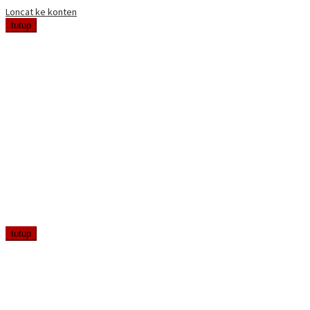
Loncat ke konten
tutup
tutup