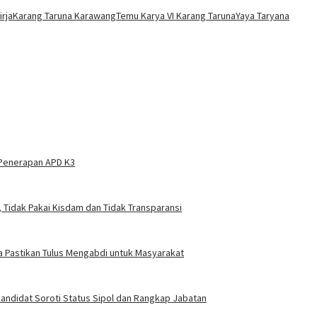
rja
Karang Taruna Karawang
Temu Karya VI Karang Taruna
Yaya Taryana
 Penerapan APD K3
 Tidak Pakai Kisdam dan Tidak Transparansi
a Pastikan Tulus Mengabdi untuk Masyarakat
ndidat Soroti Status Sipol dan Rangkap Jabatan