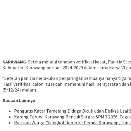
KARAWANG
-Setela melalui tahapan verifikasi ketat, Panitia 
Kabupaten Karawang periode 2024-2029 dalam temu Karya VI pa
“Setelah panitia melakukan penjaringan semuanya hanya tiga na
Hasil verifikasi calon itu sudah memenuhi hasil persyaratan dan k
(5/12/24) malam.
Bacaan Lainnya
Pengurus Katar Tamelang Diduga Diculik dan Disiksa Usai S
Karang Taruna Karawang Bentuk Satgas SPMB 2026, Tegas
Ratusan Warga Cijengkol Demo ke Pemda Karawang, Tunt