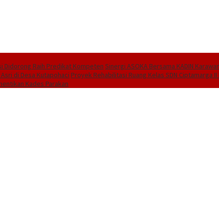
i Didorong Raih Predikat Kompeten
Sinergi ASOKA Bersama KADIN Karawang
 Asri di Desa Kutapohaci
Proyek Rehabilitasi Ruang Kelas SDN Ciptamarga I
hentikan Kades Parakan