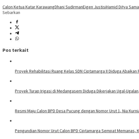
Calon Ketua Katar Karawang
Dhani Sudirman
Eigen Justisi
Hamid Ditya Samai
Sebarkan
Pos terkait
Proyek Rehabilitasi Ruang Kelas SDN Ciptamarga II Diduga Abaikan
Proyek Turap Irigasi di Medangasem Diduga Dikerjakan Ugal-Ugalan,
Resmi Maju Calon BPD Desa Pucung dengan Nomor Urut 1, Nia Kurni
Pengundian Nomor Urut Calon BPD Ciptamarga Sempat Memanas, Ka