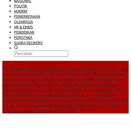
NASIONAL
POLITIK
HUKRIM
PEMERINTAHAN
OLAHRAGA
HR & EKBIS
PENDIDIKAN
PERISTIWA
SUARA DELIKERS
BreakingNews
Bupati Aep Apresiasi Kenaikan Dividen 2025 Perumdam Tirta Tarum, Naik
Rp3 Miliar Lebih Dibanding Tahun 2024
LKBH LPKSM Satria Desak Kejari
Karawang Segera Tetapkan Tersangka Kasus Dugaan KPR Fiktif yang
Menyeret PT BAS dan Oknum Pegawai BTN
Lantik Ratusan Pejabat
Fungsional dan Administrator, Pesan Bupati Aep Jalani Amanah dengan
Baik
Dinilai Belum Mendapatkan Keadilan Fiskal, Arif Dianto Dorong
Reformasi Alokasi Pajak bagi Karawang dan Prioritas Tenaga Kerja Lokal
Proyek Turap Irigasi di Medangasem Diduga Dikerjakan Ugal-Ugalan,
Tidak Pakai Kisdam dan Tidak Transparansi