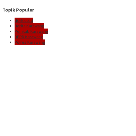
Topik Populer
delik.co.id
Berita Karawang
Pemkab Karawang
DPRD Karawang
Polres Karawang