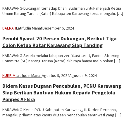
KARAWANG-Dukungan terhadap Dhani Sudirman untuk menjadi Ketua
Umum Karang Taruna (Katar) Kabupaten Karawang terus mengalir. […]
DAERAH
Latifudin Manaf
Desember 6, 2024
Penuhi Syarat 20 Persen Dukungan, Berikut Tiga
Calon Ketua Katar Karawang Siap Tanding
KARAWANG-Setela melalui tahapan verifikasi ketat, Panitia Steering
Committe (SC) Karang Taruna (Katar) akhirnya hanya meloloskan […]
HUKRIM
Latifudin Manaf
Agustus 9, 2024
Agustus 9, 2024
Didera Kasus Dugaan Pencabulan, PCNU Karawang
Siap Berikan Bantuan Hukum Kepada Pengelola
Ponpes Al-Isra
KARAWANG-Ketua PCNU Kabupaten Karawang, H. Deden Permana,
mengaku prihatin atas kasus dugaan pencabulan santriwati yang […]