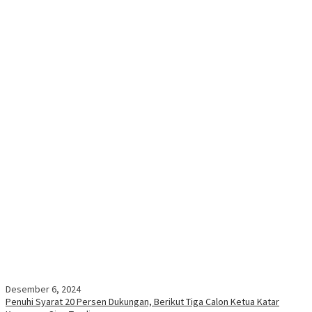
Desember 6, 2024
Penuhi Syarat 20 Persen Dukungan, Berikut Tiga Calon Ketua Katar