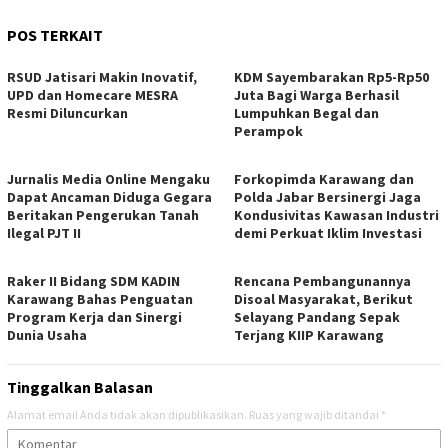
POS TERKAIT
RSUD Jatisari Makin Inovatif,
KDM Sayembarakan Rp5-Rp50
UPD dan Homecare MESRA
Juta Bagi Warga Berhasil
Resmi Diluncurkan
Lumpuhkan Begal dan
Perampok
Jurnalis Media Online Mengaku
Forkopimda Karawang dan
Dapat Ancaman Diduga Gegara
Polda Jabar Bersinergi Jaga
Beritakan Pengerukan Tanah
Kondusivitas Kawasan Industri
Ilegal PJT II
demi Perkuat Iklim Investasi
Raker II Bidang SDM KADIN
Rencana Pembangunannya
Karawang Bahas Penguatan
Disoal Masyarakat, Berikut
Program Kerja dan Sinergi
Selayang Pandang Sepak
Dunia Usaha
Terjang KIIP Karawang
Tinggalkan Balasan
Alamat email Anda tidak akan dipublikasikan.
Ruas yang wajib ditandai
*