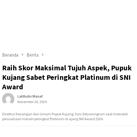
Beranda
Berita
Raih Skor Maksimal Tujuh Aspek, Pupuk
Kujang Sabet Peringkat Platinum di SNI
Award
Latifudin Manaf
November 26, 2024
Direktur Keuangan dan Umum Pupuk Kujang, Yuni Setyaningrum saat mewakili
perusahaan meraih peringkat Platinum di ajang SNI Award 2024.