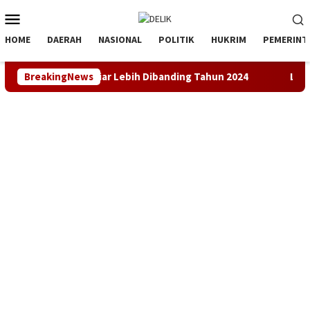
Loncat
Menu
ke
Mobile
konten
HOME
DAERAH
NASIONAL
POLITIK
HUKRIM
PEMERINT
aik Rp3 Miliar Lebih Dibanding Tahun 2024
BreakingNews
LKBH LPKSM Sa