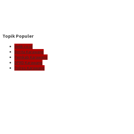
Topik Populer
delik.co.id
Berita Karawang
Pemkab Karawang
DPRD Karawang
Polres Karawang