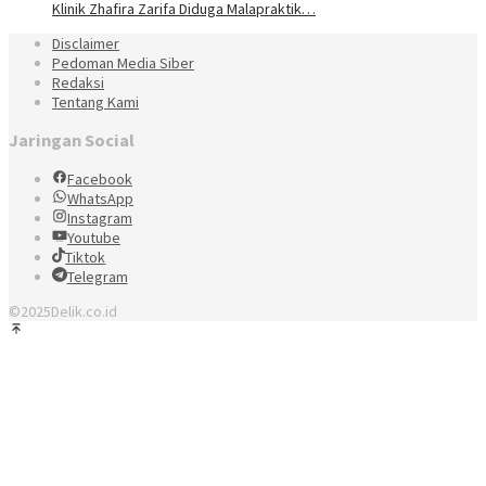
Klinik Zhafira Zarifa Diduga Malapraktik…
Disclaimer
Pedoman Media Siber
Redaksi
Tentang Kami
Jaringan Social
Facebook
WhatsApp
Instagram
Youtube
Tiktok
Telegram
©2025Delik.co.id