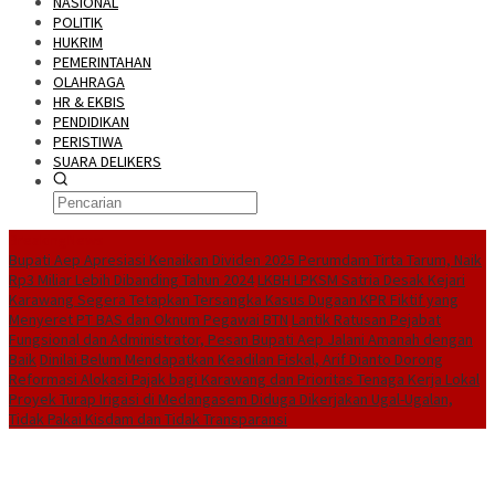
NASIONAL
POLITIK
HUKRIM
PEMERINTAHAN
OLAHRAGA
HR & EKBIS
PENDIDIKAN
PERISTIWA
SUARA DELIKERS
BreakingNews
Bupati Aep Apresiasi Kenaikan Dividen 2025 Perumdam Tirta Tarum, Naik
Rp3 Miliar Lebih Dibanding Tahun 2024
LKBH LPKSM Satria Desak Kejari
Karawang Segera Tetapkan Tersangka Kasus Dugaan KPR Fiktif yang
Menyeret PT BAS dan Oknum Pegawai BTN
Lantik Ratusan Pejabat
Fungsional dan Administrator, Pesan Bupati Aep Jalani Amanah dengan
Baik
Dinilai Belum Mendapatkan Keadilan Fiskal, Arif Dianto Dorong
Reformasi Alokasi Pajak bagi Karawang dan Prioritas Tenaga Kerja Lokal
Proyek Turap Irigasi di Medangasem Diduga Dikerjakan Ugal-Ugalan,
Tidak Pakai Kisdam dan Tidak Transparansi