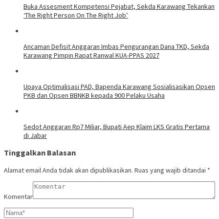
Buka Assesment Kompetensi Pejabat, Sekda Karawang Tekankan
‘The Right Person On The Right Job’
Ancaman Defisit Anggaran Imbas Pengurangan Dana TKD, Sekda
Karawang Pimpin Rapat Ranwal KUA-PPAS 2027
Upaya Optimalisasi PAD, Bapenda Karawang Sosialisasikan Opsen
PKB dan Opsen BBNKB kepada 900 Pelaku Usaha
Sedot Anggaran Rp7 Miliar, Bupati Aep Klaim LKS Gratis Pertama
di Jabar
Tinggalkan Balasan
Alamat email Anda tidak akan dipublikasikan.
Ruas yang wajib ditandai
*
Komentar