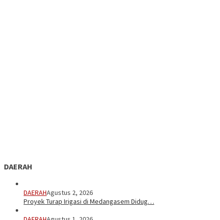
DAERAH
DAERAH
Agustus 2, 2026
Proyek Turap Irigasi di Medangasem Didug…
DAERAH
Agustus 1, 2026