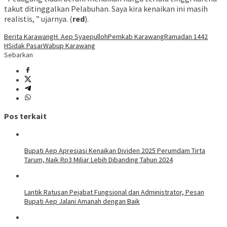
takut ditinggalkan Pelabuhan. Saya kira kenaikan ini masih
realistis, ” ujarnya. (
red
).
Berita Karawang
H. Aep Syaepulloh
Pemkab Karawang
Ramadan 1442
H
Sidak Pasar
Wabup Karawang
Sebarkan
Pos terkait
Bupati Aep Apresiasi Kenaikan Dividen 2025 Perumdam Tirta
Tarum, Naik Rp3 Miliar Lebih Dibanding Tahun 2024
Lantik Ratusan Pejabat Fungsional dan Administrator, Pesan
Bupati Aep Jalani Amanah dengan Baik