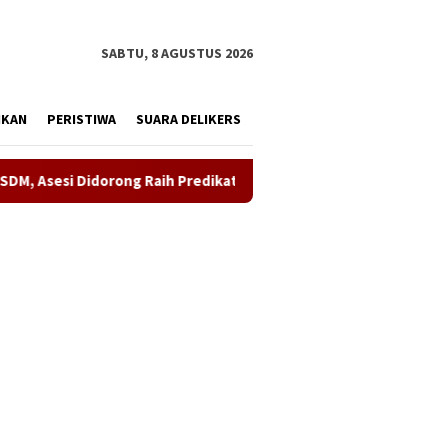
tutup
SABTU, 8 AGUSTUS 2026
IKAN
PERISTIWA
SUARA DELIKERS
g Raih Predikat Kompeten
Sinergi ASOKA Bersama KADIN 