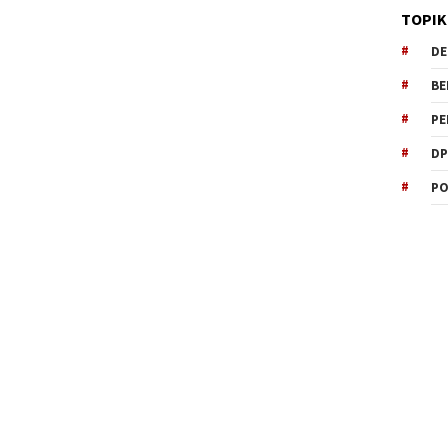
TOPIK
DE
BE
PE
DP
PO