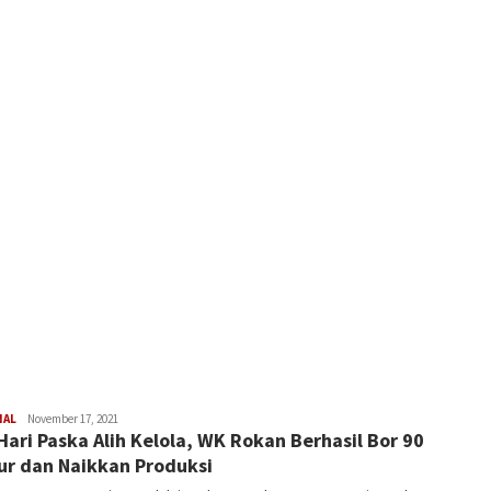
NAL
Latifudin
November 17, 2021
Hari Paska Alih Kelola, WK Rokan Berhasil Bor 90
Manaf
r dan Naikkan Produksi