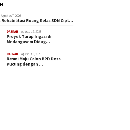
AH
Agustus 7, 2026
 Rehabilitasi Ruang Kelas SDN Cipt…
DAERAH
Agustus 2, 2026
Proyek Turap Irigasi di
Medangasem Didug…
DAERAH
Agustus 1, 2026
Resmi Maju Calon BPD Desa
Pucung dengan …