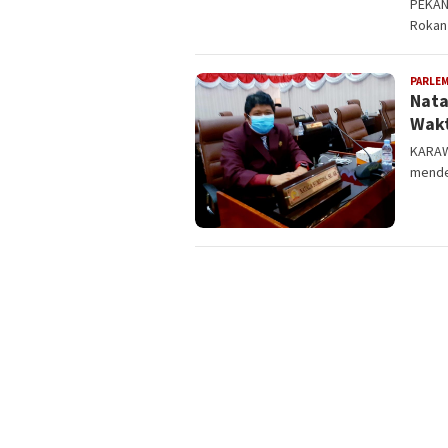
PEKAN
Rokan 
PARLE
Nata
Wakt
KARAW
mende