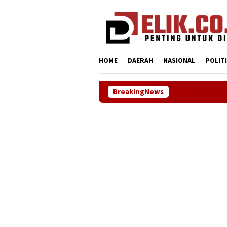
Loncat
tutup
ke
konten
HOME
DAERAH
NASIONAL
POLIT
BreakingNews
NHRI–KADIN Karawa