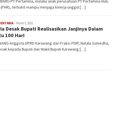
BARU-PT Pertamina, melalui anak perusahaan PT Pertamina Hulu
(PHR), terbukti mampu menjaga kinerja unggul […]
MENTARIA
Latifudin
Maret 5, 2021
la Desak Bupati Realisasikan Janjinya Dalam
Manaf
u 100 Hari
ANG-Anggota DPRD Karawang dari Fraksi PDIP, Natala Sumedha,
sak kepada Bupati dan Wakil Bupati Karawang […]