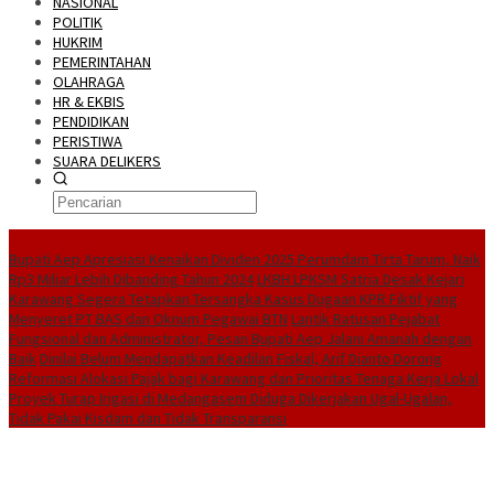
NASIONAL
POLITIK
HUKRIM
PEMERINTAHAN
OLAHRAGA
HR & EKBIS
PENDIDIKAN
PERISTIWA
SUARA DELIKERS
BreakingNews
Bupati Aep Apresiasi Kenaikan Dividen 2025 Perumdam Tirta Tarum, Naik
Rp3 Miliar Lebih Dibanding Tahun 2024
LKBH LPKSM Satria Desak Kejari
Karawang Segera Tetapkan Tersangka Kasus Dugaan KPR Fiktif yang
Menyeret PT BAS dan Oknum Pegawai BTN
Lantik Ratusan Pejabat
Fungsional dan Administrator, Pesan Bupati Aep Jalani Amanah dengan
Baik
Dinilai Belum Mendapatkan Keadilan Fiskal, Arif Dianto Dorong
Reformasi Alokasi Pajak bagi Karawang dan Prioritas Tenaga Kerja Lokal
Proyek Turap Irigasi di Medangasem Diduga Dikerjakan Ugal-Ugalan,
Tidak Pakai Kisdam dan Tidak Transparansi