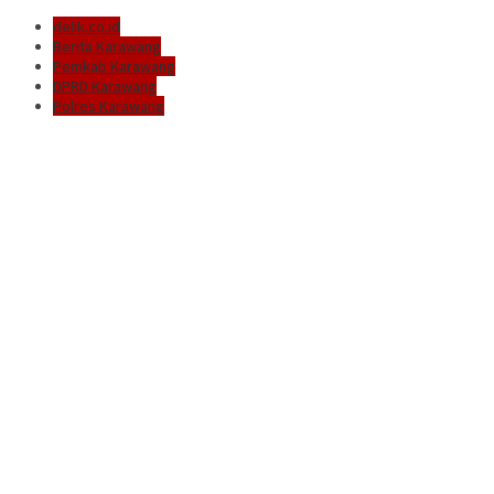
delik.co.id
Berita Karawang
Pemkab Karawang
DPRD Karawang
Polres Karawang