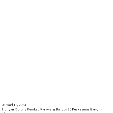
Januari 11, 2023
Indriyani Dorong Pemkab Karawang Bangun 30 Puskesmas Baru, Ini