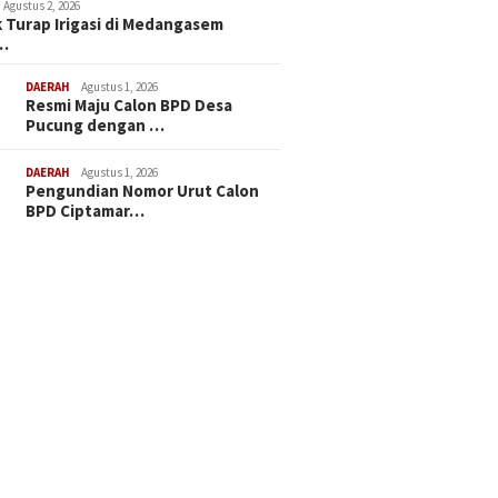
Agustus 2, 2026
 Turap Irigasi di Medangasem
…
DAERAH
Agustus 1, 2026
Resmi Maju Calon BPD Desa
Pucung dengan …
DAERAH
Agustus 1, 2026
Pengundian Nomor Urut Calon
BPD Ciptamar…