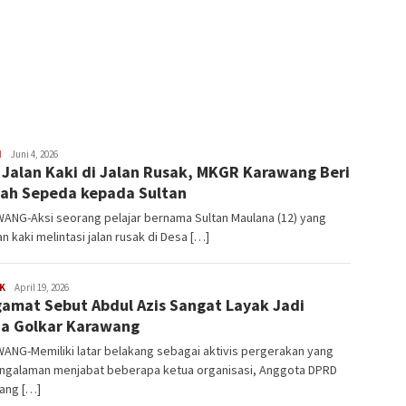
H
Latifudin
Juni 4, 2026
l Jalan Kaki di Jalan Rusak, MKGR Karawang Beri
Manaf
ah Sepeda kepada Sultan
ANG-Aksi seorang pelajar bernama Sultan Maulana (12) yang
an kaki melintasi jalan rusak di Desa […]
K
Latifudin
April 19, 2026
amat Sebut Abdul Azis Sangat Layak Jadi
Manaf
a Golkar Karawang
ANG-Memiliki latar belakang sebagai aktivis pergerakan yang
ngalaman menjabat beberapa ketua organisasi, Anggota DPRD
ang […]