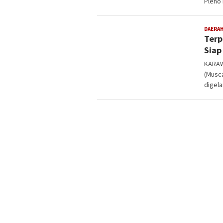
Pleno
DAERA
Terp
Siap
KARAW
(Musc
digela