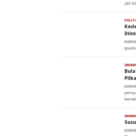
267 A
POLITI
Kede
Diim
KARAW
(paslo
DAERA
Bula
Pilk
KARAW
pernya
bersi
DAERA
Susu
KARAW