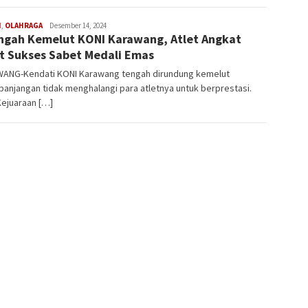
H
,
OLAHRAGA
Latifudin
Desember 14, 2024
ngah Kemelut KONI Karawang, Atlet Angkat
Manaf
t Sukses Sabet Medali Emas
ANG-Kendati KONI Karawang tengah dirundung kemelut
anjangan tidak menghalangi para atletnya untuk berprestasi.
Kejuaraan […]