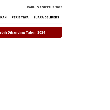
tutup
RABU, 5 AGUSTUS 2026
IKAN
PERISTIWA
SUARA DELIKERS
hun 2024
LKBH LPKSM Satria Desak Kejari Karawang Sege