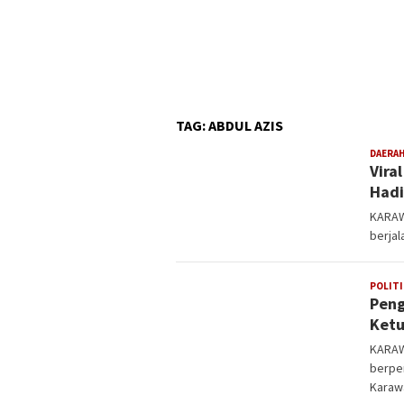
TAG:
ABDUL AZIS
DAERA
Vira
Hadi
KARAW
berjal
POLITI
Peng
Ketu
KARAW
berpe
Karaw