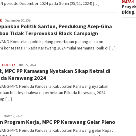
DAERAH
SN periode Desember 2024 pada Senin (25/11/2024) […]
Proyek
Didug
K
Latifudin
September 10, 2024
pankan Politik Santun, Pendukung Acep-Gina
Manaf
bau Tidak Terprovokasi Black Campaign
ANG-Konstelasi politik jelang penetapan pasangan calon
n) kontestasi Pilkada Karawang 2024 mulai memanas, baik di […]
H
,
POLITIK
Latifudin
Juni 22, 2024
t, MPC PP Karawang Nyatakan Sikap Netral di
Manaf
ada Karawang 2024
ANG-MPC Pemuda Pancasila Kabupaten Karawang nyatakan
taan bulatnya bahwa di perhelatan Pilkada Karawang 2024
kap […]
H
Latifudin
Maret 2, 2022
n Program Kerja, MPC PP Karawang Gelar Pleno
Manaf
ANG-MPC Pemuda Pancasila Kabupaten Karawang gelar Rapat