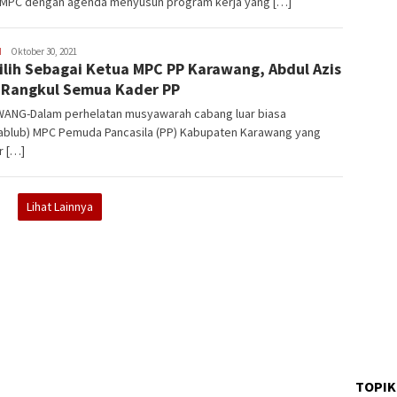
 MPC dengan agenda menyusun program kerja yang […]
H
Latifudin
Oktober 30, 2021
ilih Sebagai Ketua MPC PP Karawang, Abdul Azis
Manaf
 Rangkul Semua Kader PP
ANG-Dalam perhelatan musyawarah cabang luar biasa
ablub) MPC Pemuda Pancasila (PP) Kabupaten Karawang yang
r […]
Lihat Lainnya
TOPIK