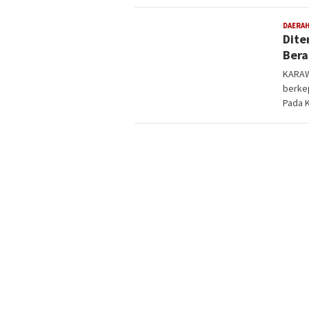
DAERA
Dite
Bera
KARAW
berkep
Pada 