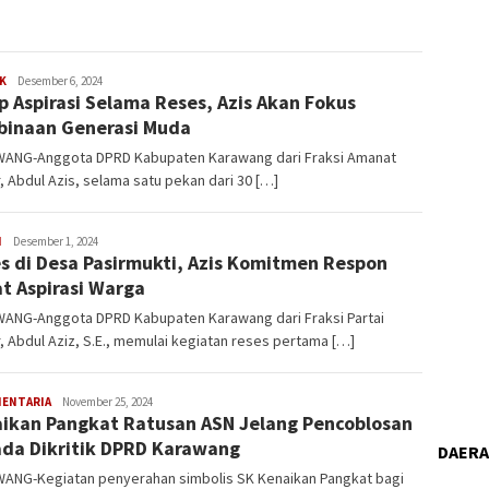
K
Latifudin
Desember 6, 2024
p Aspirasi Selama Reses, Azis Akan Fokus
Manaf
inaan Generasi Muda
ANG-Anggota DPRD Kabupaten Karawang dari Fraksi Amanat
, Abdul Azis, selama satu pekan dari 30 […]
H
Latifudin
Desember 1, 2024
s di Desa Pasirmukti, Azis Komitmen Respon
Manaf
t Aspirasi Warga
ANG-Anggota DPRD Kabupaten Karawang dari Fraksi Partai
, Abdul Aziz, S.E., memulai kegiatan reses pertama […]
MENTARIA
Latifudin
November 25, 2024
ikan Pangkat Ratusan ASN Jelang Pencoblosan
Manaf
ada Dikritik DPRD Karawang
DAER
ANG-Kegiatan penyerahan simbolis SK Kenaikan Pangkat bagi