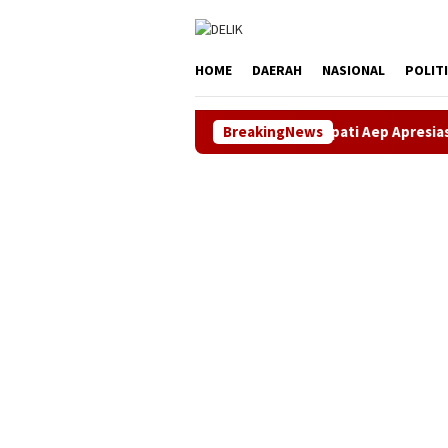
Loncat
tutup
ke
konten
HOME
DAERAH
NASIONAL
POLIT
Bupati Aep Apresiasi Kenaikan Divide
BreakingNews