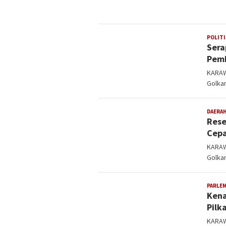
POLITI
Sera
Pemb
KARAW
Golkar
DAERA
Rese
Cepa
KARAW
Golkar
PARLE
Kena
Pilk
KARAW