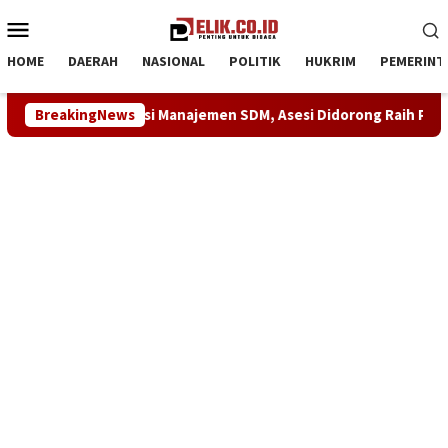
Loncat
Menu
ke
Mobile
konten
HOME
DAERAH
NASIONAL
POLITIK
HUKRIM
PEMERINT
ikasi Kompetensi Manajemen SDM, Asesi Didorong Raih Predika
BreakingNews