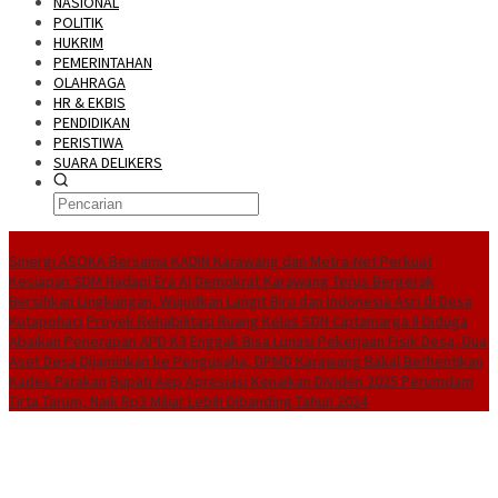
NASIONAL
POLITIK
HUKRIM
PEMERINTAHAN
OLAHRAGA
HR & EKBIS
PENDIDIKAN
PERISTIWA
SUARA DELIKERS
BreakingNews
Sinergi ASOKA Bersama KADIN Karawang dan Metra-Net Perkuat
Kesiapan SDM Hadapi Era AI
Demokrat Karawang Terus Bergerak
Bersihkan Lingkungan, Wujudkan Langit Biru dan Indonesia Asri di Desa
Kutapohaci
Proyek Rehabilitasi Ruang Kelas SDN Ciptamarga II Diduga
Abaikan Penerapan APD K3
Enggak Bisa Lunasi Pekerjaan Fisik Desa, Dua
Aset Desa Dijaminkan ke Pengusaha, DPMD Karawang Bakal Berhentikan
Kades Parakan
Bupati Aep Apresiasi Kenaikan Dividen 2025 Perumdam
Tirta Tarum, Naik Rp3 Miliar Lebih Dibanding Tahun 2024