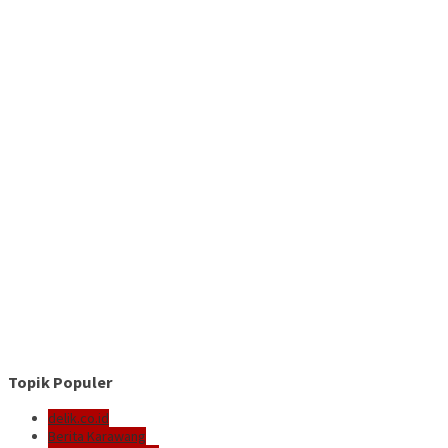
Topik Populer
delik.co.id
Berita Karawang