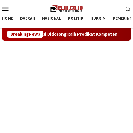
Loncat
Menu
ke
Mobile
konten
HOME
DAERAH
NASIONAL
POLITIK
HUKRIM
PEMERINT
ng Raih Predikat Kompeten
BreakingNews
Sinergi ASOKA Bersama KADIN