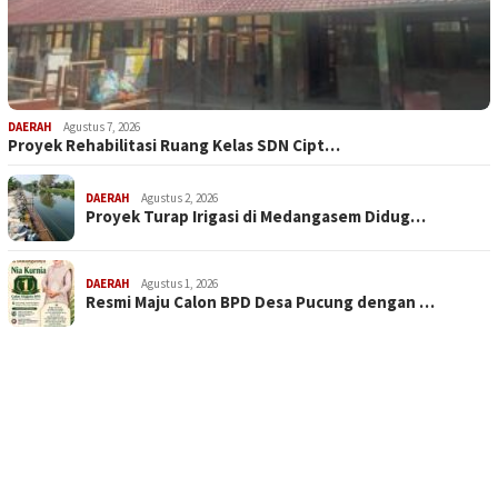
DAERAH
Agustus 7, 2026
Proyek Rehabilitasi Ruang Kelas SDN Cipt…
DAERAH
Agustus 2, 2026
Proyek Turap Irigasi di Medangasem Didug…
DAERAH
Agustus 1, 2026
Resmi Maju Calon BPD Desa Pucung dengan …