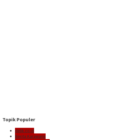
Topik Populer
delik.co.id
Berita Karawang