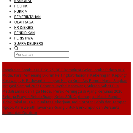
NASIONAL
POLITIK
HUKRIM
PEMERINTAHAN
OLAHRAGA
HR & EKBIS
PENDIDIKAN
PERISTIWA
SUARA DELIKERS
BreakingNews
Rangkaian Sambut HUT Ke-25, DPC Demokrat Gelar Lomba Pidato AHY
Muda, Para Pemenang Dikirim ke Tingkat Nasional
Kekeringan ‘Kepung’
Karawang, H. Budiwanto : Jangan Hanya Kirim Air, Pemda Harus Siapkan
Mitigasi Sampai 2027
Cabor Muaythai Karawang Sukses Sabet Dua
Medali Emas dan Tiga Medali Perak Perunggu di Ajang Kerjunas 2026
Pekerja Proyek Rehab Ruang Kelas SDN Ciptamarga II Masih Bandel
Tidak Pakai APD K3, Kualitas Pekerjaan Jadi Sorotan
Lebih dari Tempat
Ngopi, Kafe Zenith Tawarkan Ruang untuk Berkumpul dan Bersantai
Indoor dan Outdoor