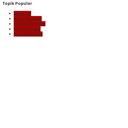
Topik Populer
delik.co.id
Berita Karawang
Pemkab Karawang
DPRD Karawang
Polres Karawang