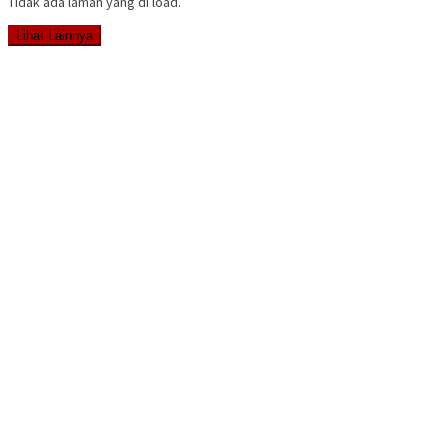
Tidak ada laman yang di load.
Lihat Lainnya