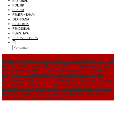
NASIONAL
POLITIK
HUKRIM
PEMERINTAHAN
OLAHRAGA
HR & EKBIS
PENDIDIKAN
PERISTIWA
SUARA DELIKERS
BreakingNews
Bupati Aep Apresiasi Kenaikan Dividen 2025 Perumdam Tirta Tarum, Naik
Rp3 Miliar Lebih Dibanding Tahun 2024
LKBH LPKSM Satria Desak Kejari
Karawang Segera Tetapkan Tersangka Kasus Dugaan KPR Fiktif yang
Menyeret PT BAS dan Oknum Pegawai BTN
Lantik Ratusan Pejabat
Fungsional dan Administrator, Pesan Bupati Aep Jalani Amanah dengan
Baik
Dinilai Belum Mendapatkan Keadilan Fiskal, Arif Dianto Dorong
Reformasi Alokasi Pajak bagi Karawang dan Prioritas Tenaga Kerja Lokal
Proyek Turap Irigasi di Medangasem Diduga Dikerjakan Ugal-Ugalan,
Tidak Pakai Kisdam dan Tidak Transparansi