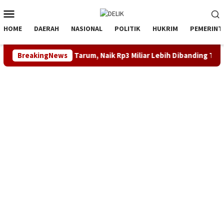
Loncat
Menu
ke
Mobile
konten
HOME
DAERAH
NASIONAL
POLITIK
HUKRIM
PEMERINT
Perumdam Tirta Tarum, Naik Rp3 Miliar Lebih Dibanding Tahun 20
BreakingNews