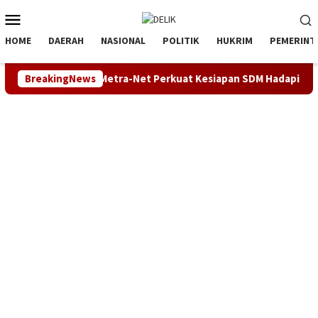
Loncat
Menu
ke
Mobile
konten
HOME
DAERAH
NASIONAL
POLITIK
HUKRIM
PEMERINT
Karawang dan Metra-Net Perkuat Kesiapan SDM Hadapi Era AI
BreakingNews