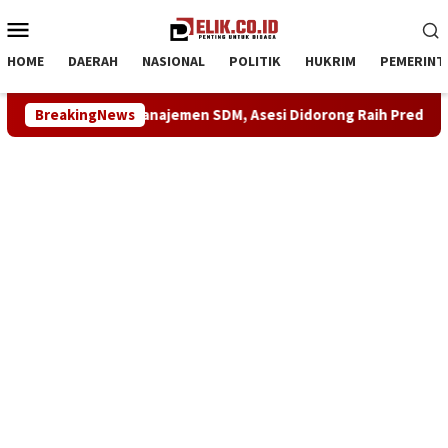
Loncat
Menu
ke
Mobile
konten
HOME
DAERAH
NASIONAL
POLITIK
HUKRIM
PEMERINT
Kompetensi Manajemen SDM, Asesi Didorong Raih Predikat Kompe
BreakingNews